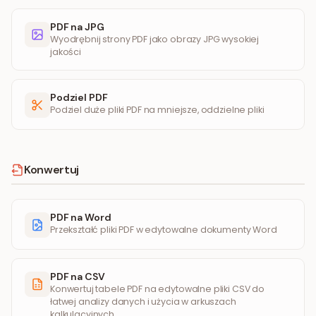
PDF na JPG
Wyodrębnij strony PDF jako obrazy JPG wysokiej
jakości
Podziel PDF
Podziel duże pliki PDF na mniejsze, oddzielne pliki
Konwertuj
PDF na Word
Przekształć pliki PDF w edytowalne dokumenty Word
PDF na CSV
Konwertuj tabele PDF na edytowalne pliki CSV do
łatwej analizy danych i użycia w arkuszach
kalkulacyjnych