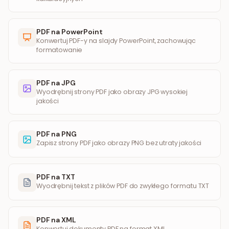
PDF na PowerPoint
Konwertuj PDF-y na slajdy PowerPoint, zachowując
formatowanie
PDF na JPG
Wyodrębnij strony PDF jako obrazy JPG wysokiej
jakości
PDF na PNG
Zapisz strony PDF jako obrazy PNG bez utraty jakości
PDF na TXT
Wyodrębnij tekst z plików PDF do zwykłego formatu TXT
PDF na XML
Konwertuj dokumenty PDF na format XML