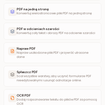
PDF na jedną stronę
Konwertuj wielostronicowe pliki PDF na jedną stronę
PDF w odcieniach szarości
Konwertuj cały tekst i obrazy PDF na odcienie szarości
Napraw PDF
Napraw uszkodzone pliki PDF i przywróć utracone
dane
Spłaszcz PDF
Scal wszystkie warstwy, aby uczynić formularze PDF
nieedytowalnymi i usunąć adnotacje online.
OCR PDF
Dodaj rozpoznawanie tekstu do plików PDF za pomocą
OCR