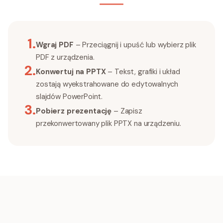
1
.
Wgraj PDF
– Przeciągnij i upuść lub wybierz plik
PDF z urządzenia.
2
.
Konwertuj na PPTX
– Tekst, grafiki i układ
zostają wyekstrahowane do edytowalnych
slajdów PowerPoint.
3
.
Pobierz prezentację
– Zapisz
przekonwertowany plik PPTX na urządzeniu.