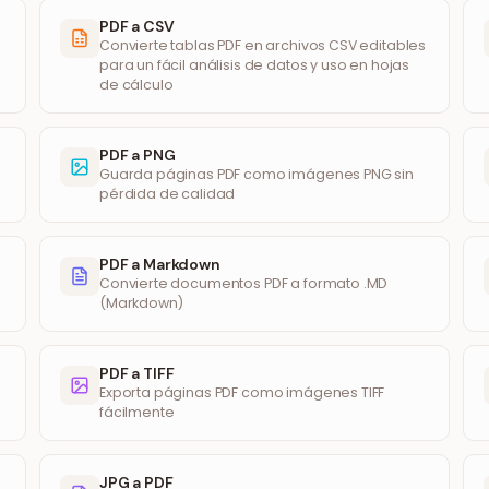
PDF a CSV
Convierte tablas PDF en archivos CSV editables
para un fácil análisis de datos y uso en hojas
de cálculo
PDF a PNG
Guarda páginas PDF como imágenes PNG sin
pérdida de calidad
PDF a Markdown
Convierte documentos PDF a formato .MD
(Markdown)
PDF a TIFF
Exporta páginas PDF como imágenes TIFF
fácilmente
JPG a PDF