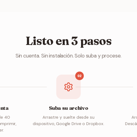
Listo en 3 pasos
Sin cuenta. Sin instalación. Solo suba y procese.
02
enta
Suba su archivo
de 40
Arrastre y suelte desde su
Arc
omprimir,
dispositivo, Google Drive o Dropbox.
Descár
er.