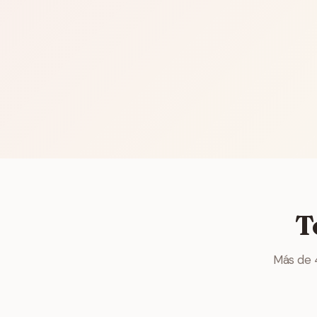
T
Más de 4