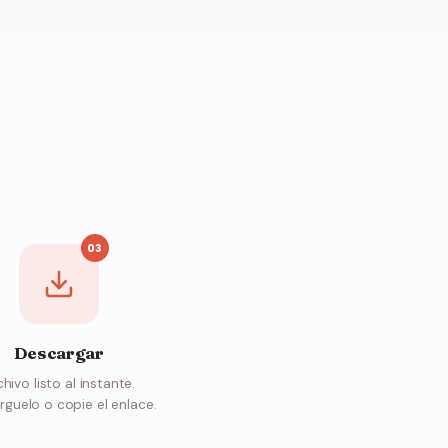
03
Descargar
hivo listo al instante.
guelo o copie el enlace.