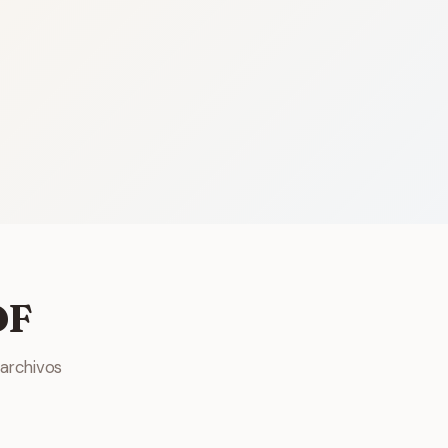
DF
 archivos