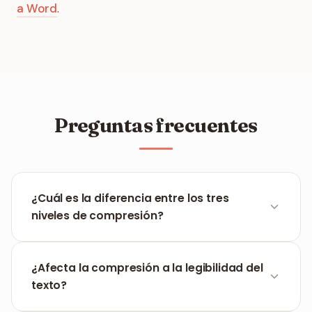
a Word
.
Preguntas frecuentes
¿Cuál es la diferencia entre los tres
niveles de compresión?
Compresión baja preserva la máxima calidad de
imagen con mínima reducción de tamaño.
¿Afecta la compresión a la legibilidad del
Compresión recomendada equilibra calidad y
texto?
tamaño — ideal para correos y subidas.