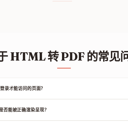
于 HTML 转 PDF 的常见
登录才能访问的页面？
，我们的工具目前仅支持渲染公开的 URL 或您直接粘贴输入的 HTML
 效果是否能被正确渲染呈现？
生成 PDF 之前等待网页完整加载 CSS 和 JS 资源，以确保最高