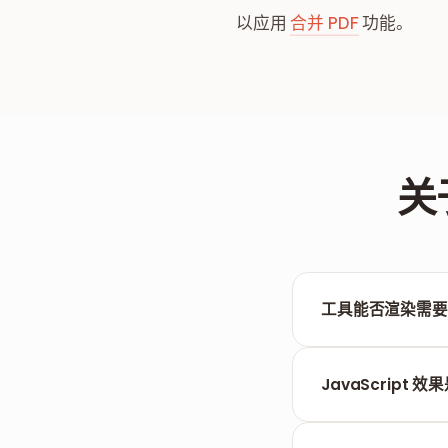
以应用
合并 PDF
功能。
关
工具能否渲染需要
出于安全和隐私考虑
JavaScript
可以。我们的系统会在