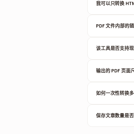
我可以只转换 HTM
当然可以。只需将您
PDF 文件内部的
会。原始网页中的超
该工具是否支持现代的
是的。我们使用最
输出的 PDF 页
默认情况下，系统
如何一次性转换多
您可以逐个处理各个
保存文章数量是否
没有。FILPDF 免