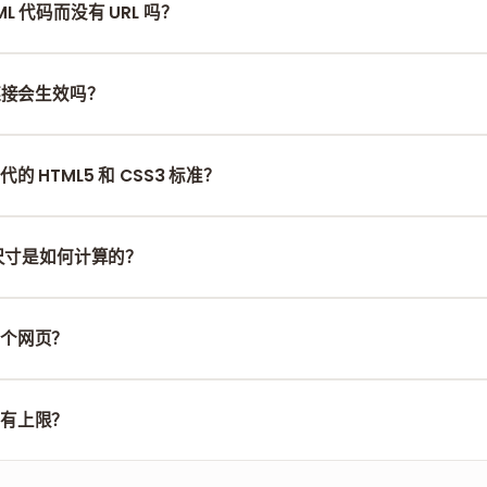
L 代码而没有 URL 吗？
的 HTML 代码片段粘贴到输入框中，系统就会立即将其渲染并转换为 
链接会生效吗？
链接将被保留，并能在生成的 PDF 文件中正常工作。
 HTML5 和 CSS3 标准？
尖端的渲染引擎，以确保与最新的网页标准完美兼容。
面尺寸是如何计算的？
会根据网页设计将内容转换为连续流式页面格式，或者根据布局进行
个网页？
 URL，然后使用“合并 PDF”工具将您生成的所有存档文件组合在一起
有上限？
费提供 HTML/URL 转 PDF 服务，且没有使用次数限制。