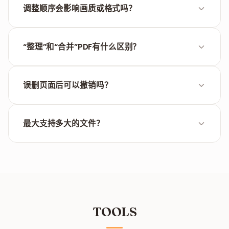
载后使用任何阅读器查看时，页面都会保持您设置好的
调整顺序会影响画质或格式吗？
方向。
不会。页面是作为独立单元移动的，其中的文字、图
像、字体和原有格式都会100%保留，仅改变页面的先
“整理”和“合并”PDF有什么区别？
后序列。
整理功能允许您进入精准的页面级编辑器来拖拽、旋转
或删除。而
合并PDF
只是简单地将文件按先后顺序拼接
误删页面后可以撤销吗？
在一起。
目前编辑器暂不支持撤销功能。如果您误删了重要页
面，请重新上传原文件以恢复。
最大支持多大的文件？
我们支持最大100 MB的文件。对于页数极多的文档，浏
览器解析预览缩略图可能需要一点点时间。
TOOLS