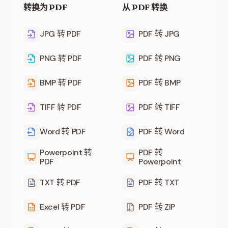
转换为 PDF
从 PDF 转换
JPG 转 PDF
PDF 转 JPG
PNG 转 PDF
PDF 转 PNG
BMP 转 PDF
PDF 转 BMP
TIFF 转 PDF
PDF 转 TIFF
Word 转 PDF
PDF 转 Word
Powerpoint 转
PDF 转
PDF
Powerpoint
TXT 转 PDF
PDF 转 TXT
Excel 转 PDF
PDF 转 ZIP