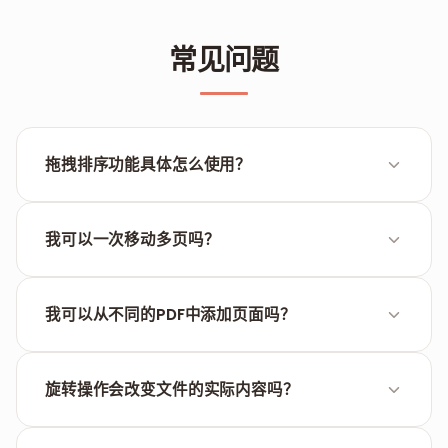
常见问题
拖拽排序功能具体怎么使用？
每一页都会显示为小图。您只需按住该图片并将其拖到
新位置。页面在屏幕上的排列顺序就是生成的PDF文件
我可以一次移动多页吗？
中的最终顺序。
可以。按住Ctrl键（Mac为Cmd键）并点击想要操作的
页面，然后就可以将这组页面整体拖动到新位置。
我可以从不同的PDF中添加页面吗？
可以。点击“添加更多”继续上传其他文件，其页面会加
入到当前的列表中，您可以自由交叉排列这些页面。
旋转操作会改变文件的实际内容吗？
会。旋转指令直接应用在PDF的内部结构中，因此在下