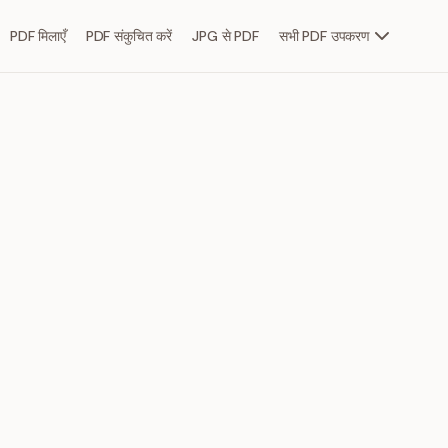
PDF मिलाएँ
PDF संकुचित करें
JPG से PDF
सभी PDF उपकरण