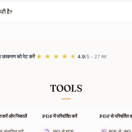
 की मेमोरी में हैं। टैब बंद करें तो सब गायब। हमेशा पहले डाउनलोड करें।
री है?
शन नहीं, कोई ईमेल नहीं, कुछ इंस्टॉल नहीं। PDF खोलें, एडिट करें, डाउनल
★
★
★
★
★
 उपकरण को रेट करें
4.9
/5 -
27
मत
TOOLS
 करें और निकालें
PDF में परिवर्तित करें
PDF से परिवर्तित कर
 संकुचित करें
JPG से PDF
PDF से JPG