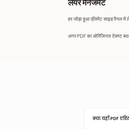
लेयर मैनेजमेंट
हर जोड़ा हुआ एलिमेंट साइड पैनल में ल
अगर PDF का ओरिजिनल टेक्स्ट बदल
क्या यहाँ PDF एड