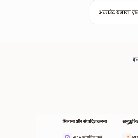
एडिट सिर्फ ब्राउज़र
अकाउंट बनाना ज़रू
नहीं। कोई रजिस्ट्रे
इस
मिलाना और संपादित करना
अनुकूलित
PDF संपादित करें
PDF