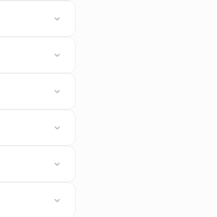
ड फ़ाइल भी आपके
PDF को Word में
र इमोजी।
कंड में तैयार।
ऐप इंस्टॉल नहीं