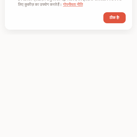
लिए कुकीज़ का उपयोग करते हैं।
गोपनीयता नीति
ठीक है!
FIL
PDF
FILPDF ऑनलाइन PDF फ़ाइलों को कंप्रेस, मर्ज और
कन्वर्ट करने के लिए एक ब्राउज़र-आधारित टूल है।