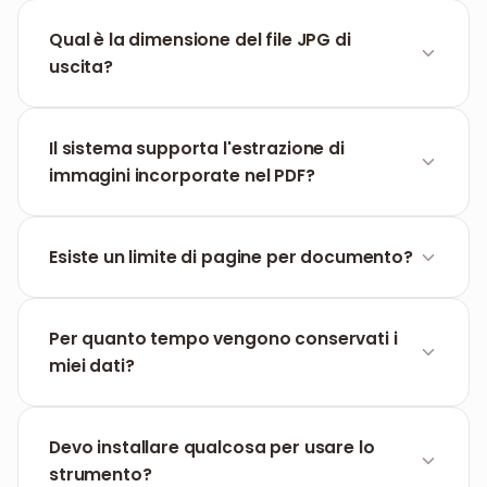
Sì, lo strumento converte automaticamente tutte
le pagine del tuo file PDF in una lista di immagini
Qual è la dimensione del file JPG di
JPG individuali.
uscita?
Dipende dal contenuto del PDF. Ottimizziamo la
compressione per creare immagini con il minor
Il sistema supporta l'estrazione di
peso possibile senza perdere qualità visiva.
immagini incorporate nel PDF?
Sì, puoi scegliere la modalità per estrarre le
immagini originali incorporate invece di catturare
Esiste un limite di pagine per documento?
la pagina completa.
Supportiamo file PDF lunghi. Tieni presente che
con file molto grandi, il tempo di elaborazione e
Per quanto tempo vengono conservati i
scaricamento può essere leggermente
miei dati?
maggiore.
Tutti i file vengono eliminati permanentemente
dai nostri server dopo esattamente 60 minuti per
Devo installare qualcosa per usare lo
proteggere la tua privacy.
strumento?