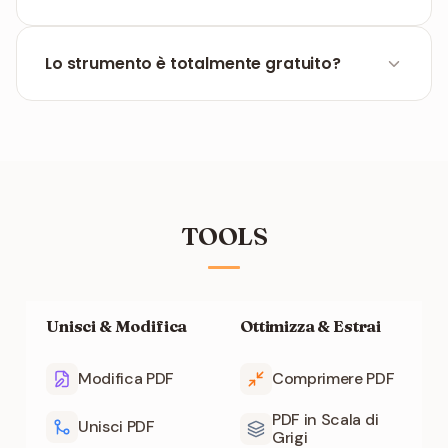
No, funziona totalmente nel browser. Puoi usare
Chrome, Safari, Firefox o qualsiasi browser
Lo strumento è totalmente gratuito?
moderno.
Sì, è completamente gratis. Puoi convertire i tuoi
documenti senza canoni né necessità di
registrazione.
TOOLS
Unisci & Modifica
Ottimizza & Estrai
Modifica PDF
Comprimere PDF
PDF in Scala di
Unisci PDF
Grigi