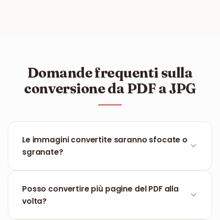
Domande frequenti sulla
conversione da PDF a JPG
Le immagini convertite saranno sfocate o
sgranate?
No, FILPDF utilizza tecnologia di rendering di alta
qualità per assicurarsi che il JPG di uscita sia il più
Posso convertire più pagine del PDF alla
nitido possibile, identico all'original.
volta?