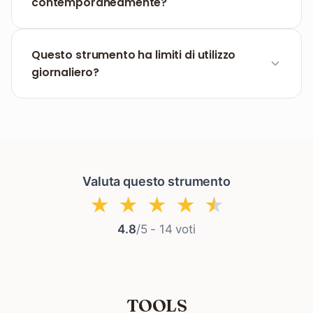
verranno convertiti correttamente.
contemporaneamente?
Puoi selezionare e caricare più file
contemporaneamente. Il sistema li elaborerà e
Questo strumento ha limiti di utilizzo
potrai scaricarli tutti.
giornaliero?
Su FILPDF puoi convertire TXT in PDF gratuitamente
e senza alcun limite di utilizzo.
Valuta questo strumento
★
★
★
★
★
4.8
/5 -
14
voti
TOOLS