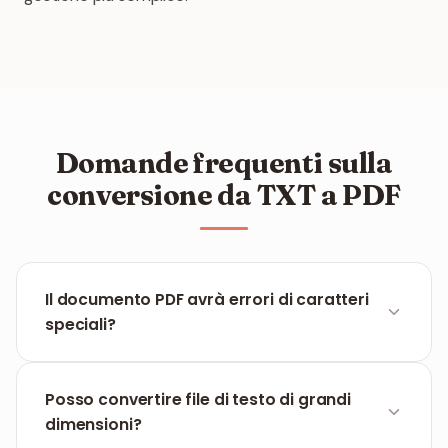
Domande frequenti sulla
conversione da TXT a PDF
Il documento PDF avrà errori di caratteri
speciali?
No, FILPDF supporta completamente la codifica
UTF-8, assicurando che tutti i caratteri e gli
Posso convertire file di testo di grandi
accenti vengano visualizzati con una precisione
dimensioni?