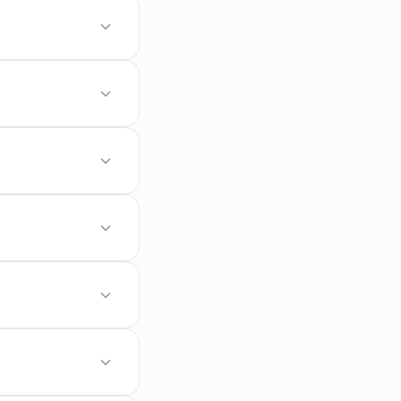
e in TXT rimuove
mento delle
necessario prima
 direttamente su
n file di testo