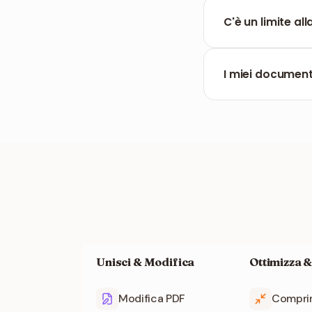
Il convertitore pr
codice.
C'è un limite al
Lo strumento supp
po' più di tempo.
I miei document
I file vengono r
Unisci & Modifica
Ottimizza &
Modifica PDF
Compri