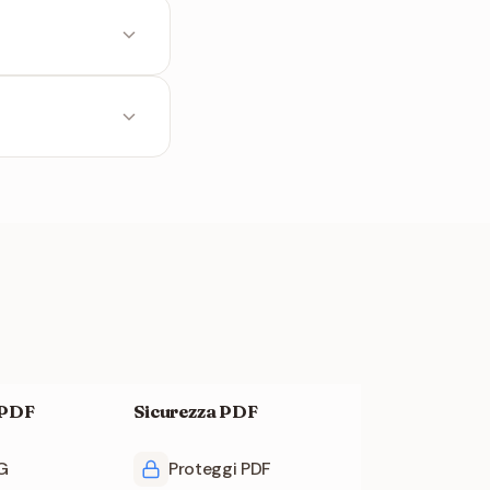
ualsiasi editor di
gine richiedono un
iene archiviato.
 PDF
Sicurezza PDF
G
Proteggi PDF