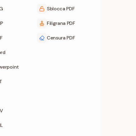
NG
Sblocca PDF
MP
Filigrana PDF
FF
Censura PDF
ord
werpoint
T
SV
ML