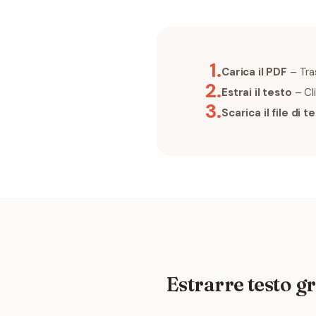
1
.
Carica il PDF
– Tras
2
.
Estrai il testo
– Cli
3
.
Scarica il file di t
Estrarre testo g