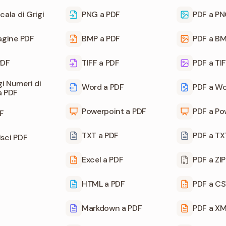
cala di Grigi
PNG a PDF
PDF a P
Pagine PDF
BMP a PDF
PDF a B
PDF
TIFF a PDF
PDF a TI
i Numeri di
Word a PDF
PDF a W
a PDF
Powerpoint a PDF
PDF a Po
F
TXT a PDF
PDF a TX
isci PDF
Excel a PDF
PDF a ZIP
HTML a PDF
PDF a C
Markdown a PDF
PDF a X