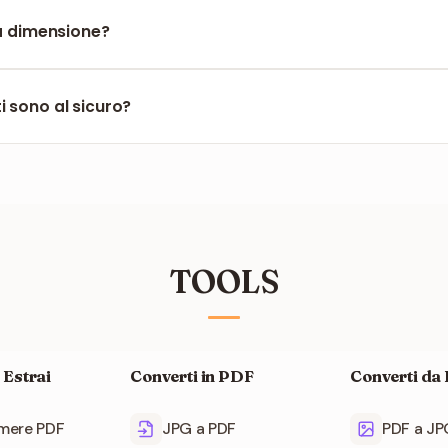
oduce file .txt standard compatibili con Blocco note, TextEdit o q
la dimensione?
orta PDF di grandi dimensioni. Documenti con centinaia di pa
i sono al sicuro?
imossi automaticamente dopo breve tempo. Nessun documento v
TOOLS
 Estrai
Converti in PDF
Converti da
mere PDF
JPG a PDF
PDF a JP