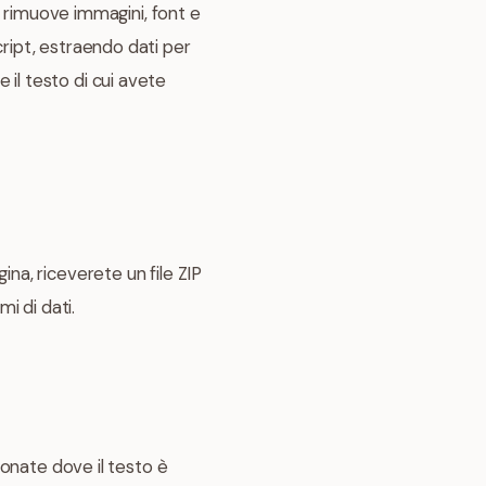
ne rimuove immagini, font e
cript, estraendo dati per
 il testo di cui avete
ina, riceverete un file ZIP
mi di dati.
sionate dove il testo è