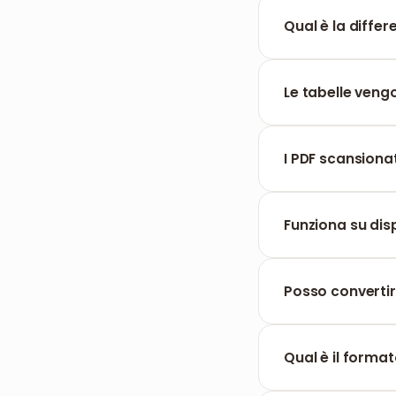
Qual è la diffe
La conversione in
tutta la formattaz
Le tabelle veng
Il testo contenuto
colonne vengono r
I PDF scansiona
Le pagine scansion
elaborarle con u
Funziona su disp
Sì, l'estrazione f
iOS o Android.
Posso converti
Sì, l'elaborazione
individuali.
Qual è il format