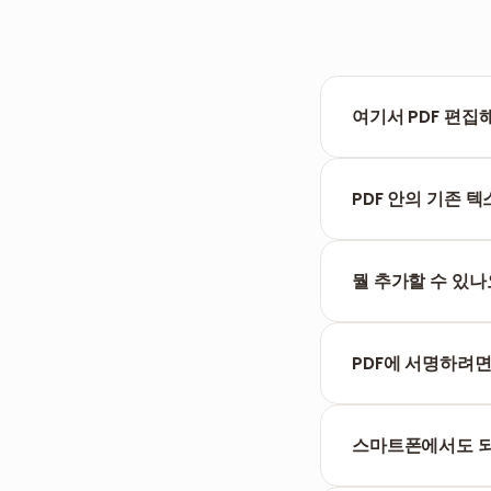
여기서 PDF 편집
네. 에디터는 브라
에서 바로 생성됩니
PDF 안의 기존 
이 도구는 기존 페
를 Word로 변환
해
뭘 추가할 수 있나
텍스트(글꼴, 크기, 
PDF에 서명하려면
그리기 도구로 마우
스마트폰에서도 