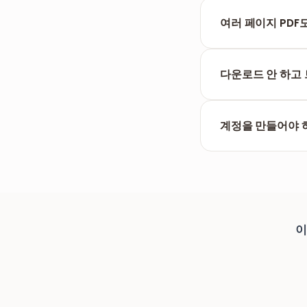
네. Chrome, S
여러 페이지 PDF
네. 페이지 선택기로
요.
다운로드 안 하고
편집 내용은 브라우
계정을 만들어야 
아니요. 회원가입도,
이