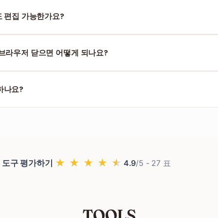
afari, Firefox 등 모던 브라우저면 스마트폰에서도 PC에서도 작동해요. 
도 편집 가능한가요?
 페이지 간 이동 가능. 각 페이지에 독립 레이어가 있고, 다운로드 시
 브라우저 닫으면 어떻게 되나요?
저 메모리에만 있어요. 탭을 닫으면 전부 사라져요. 항상 다운로드 먼저
하나요?
 이메일도, 설치도 필요 없어요. PDF 열고, 편집하고, 다운로드 — 끝이
★
★
★
★
★
 도구 평가하기
4.9
/5 -
27
표
TOOLS