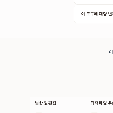
여러 파일을 동시에 
하실 수 있습니다.
이 도구에 대량 변
아니요, FILPDF에
이
병합 및 편집
최적화 및 추