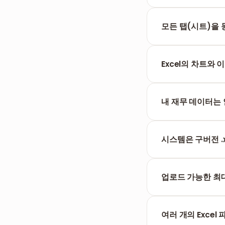
아니요, 저희 도구
록 합니다.
모든 탭(시트)을 
예, FILPDF는 
Excel의 차트와
예, 차트, 도형, 
내 재무 데이터는
의심할 여지가 없습
시스템은 구버전 .
예, .xls (Excel
업로드 가능한 최
저희 서버는 수천 줄
다.
여러 개의 Exce