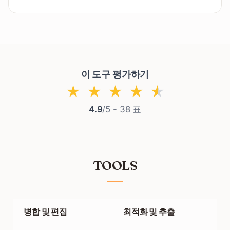
Yes. You can upload files up to the maximum size
shown on the upload area.
이 도구 평가하기
★
★
★
★
★
4.9
/5 -
38
표
TOOLS
병합 및 편집
최적화 및 추출