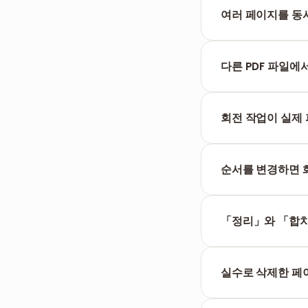
의 배치 순서가 그
여러 페이지를 동
네. Ctrl 키(M
다른 PDF 파일에
네. '추가' 버튼을
를 조정할 수 있습니
회전 작업이 실제
네. 회전은 PDF
시됩니다.
순서를 변경하면 
아니요. 페이지 단위
품질이 100% 유지
「정리」와 「합치
정리는 페이지 1장 
연결하는 기능만 제
실수로 삭제한 페
현재 되돌리기(Un