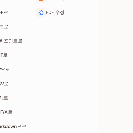
FF로
PDF 수정
워드로
파워포인트로
XT로
IP으로
SV로
ML로
DF/A로
arkdown으로