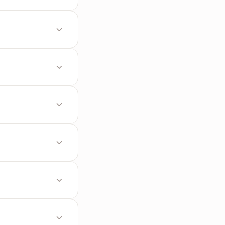
 le Destinataire,
e Mail est
visuel original
-mail de manière
anière
hes par mots-clés