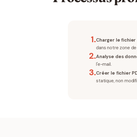
1
.
Charger le fichier
dans notre zone de 
2
.
Analyse des don
l'e-mail.
3
.
Créer le fichier P
statique, non modifi