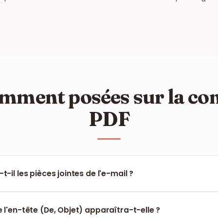
mment posées sur la co
PDF
t-il les pièces jointes de l'e-mail ?
til se concentre sur la conversion du texte et du format interne 
ndépendantes doivent être téléchargées séparément.
 l'en-tête (De, Objet) apparaîtra-t-elle ?