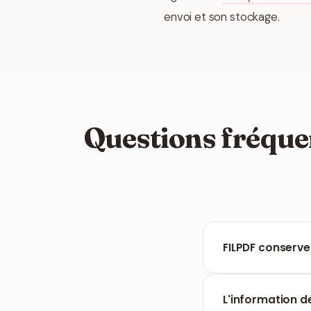
envoi et son stockage.
Questions fréque
FILPDF conserve-
Actuellement, l'ou
pièces jointes i
L'information de