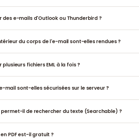
ie inclut un en-tête standard qui détaille clairement l'Expéditeur,
de l'e-mail.
ir des e-mails d'Outlook ou Thunderbird ?
hier au format .eml exporté depuis Outlook, Thunderbird ou Appl
tible.
ntérieur du corps de l'e-mail sont-elles rendues ?
de rendre toutes les images incrustées pour maintenir le design 
 plusieurs fichiers EML à la fois ?
charger plusieurs fichiers .eml et le système traitera chaque e
 vous.
-mail sont-elles sécurisées sur le serveur ?
ichiers sont chiffrés pendant le transit et sont supprimés de m
 60 minutes.
t permet-il de rechercher du texte (Searchable) ?
é est du texte standard, ce qui permet d'effectuer des recherc
ontenu de l'e-mail facilement.
 en PDF est-il gratuit ?