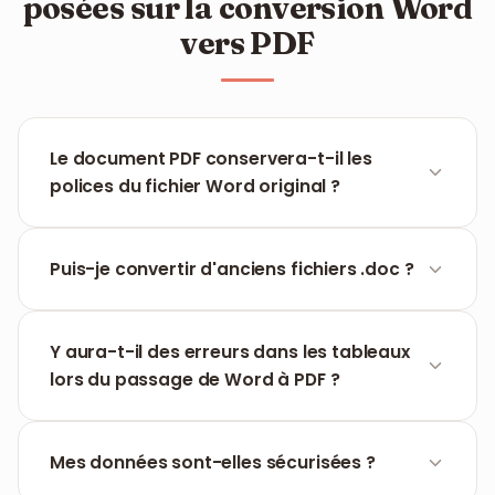
posées sur la conversion Word
vers PDF
Le document PDF conservera-t-il les
polices du fichier Word original ?
Oui, FILPDF prend en charge l'incorporation des
polices, permettant à votre document PDF de
Puis-je convertir d'anciens fichiers .doc ?
refléter exactement la structure et le style de
police du Word d'origine.
Absolument. FILPDF prend en charge aussi bien le
format .doc (anciennes versions) que le .docx (la
Y aura-t-il des erreurs dans les tableaux
version la plus récente).
lors du passage de Word à PDF ?
Non, notre outil est optimisé pour gérer
parfaitement les mises en page complexes, y
Mes données sont-elles sécurisées ?
compris les tableaux, les diagramas et les