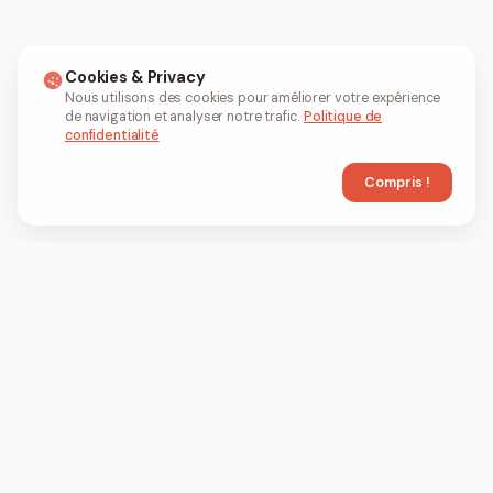
Cookies & Privacy
Nous utilisons des cookies pour améliorer votre expérience
de navigation et analyser notre trafic.
Politique de
confidentialité
Compris !
FIL
PDF
FILPDF est un outil PDF basé sur le
navigateur pour compresser, fusionner et
convertir des fichiers PDF en ligne.