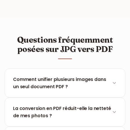
Questions fréquemment
posées sur JPG vers PDF
Comment unifier plusieurs images dans
un seul document PDF ?
Il vous suffit de sélectionner plusieurs images lors
du téléchargement. Dans l'interface de
La conversion en PDF réduit-elle la netteté
prévisualisation, vous pouvez glisser-déposer
de mes photos ?
pour organiser l'ordre avant de traiter le fichier.
Non, FILPDF conserve la résolution originale des