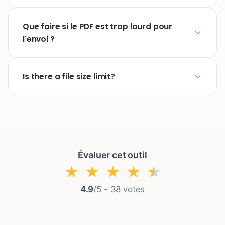
Oui, désactivez simplement l'option 'Fusionner
tous les fichiers' dans les paramètres avant le
Que faire si le PDF est trop lourd pour
traitement pour recevoir des fichiers individuels.
l'envoi ?
Nous vous recommandons de passer le fichier
par notre outil
Compresser PDF
pour réduire sa
Is there a file size limit?
taille tout en conservant la lisibilité documentaire.
Yes. You can upload files up to the maximum size
shown on the upload area.
Évaluer cet outil
★
★
★
★
★
4.9
/5 -
38
votes