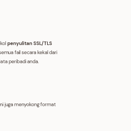
kol
penyulitan SSL/TLS
ua fail secara kekal dari
ata peribadi anda.
mi juga menyokong format