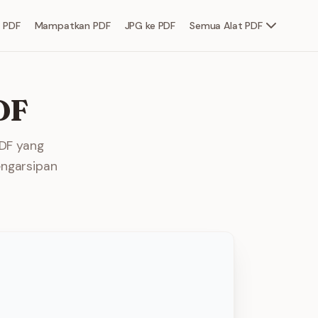
 PDF
Mampatkan PDF
JPG ke PDF
Semua Alat PDF
DF
PDF yang
engarsipan