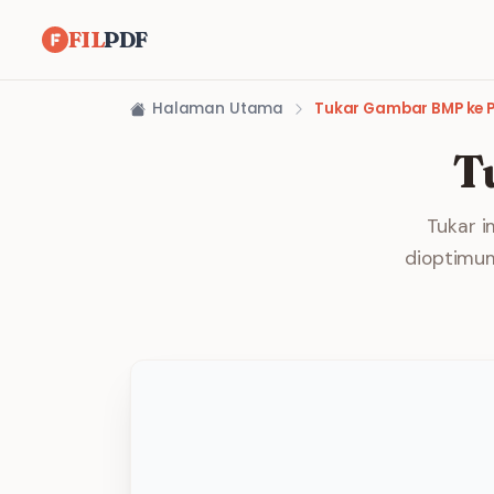
FIL
PDF
Halaman Utama
Tukar Gambar BMP ke 
T
Tukar i
dioptimum