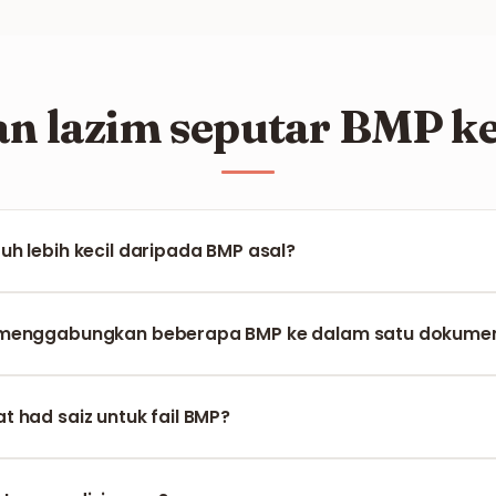
an lazim seputar BMP k
h lebih kecil daripada BMP asal?
t tanpa pemampatan, manakala PDF menggunakan algoritma p
ta berulang sambil menjaga paparan yang tajam.
 menggabungkan beberapa BMP ke dalam satu dokume
emuat naik beberapa imej BMP sekaligus dan mengaturnya un
dan teratur.
 had saiz untuk fail BMP?
 pemprosesan fail BMP bersaiz besar (sehingga 50 MB atau leb