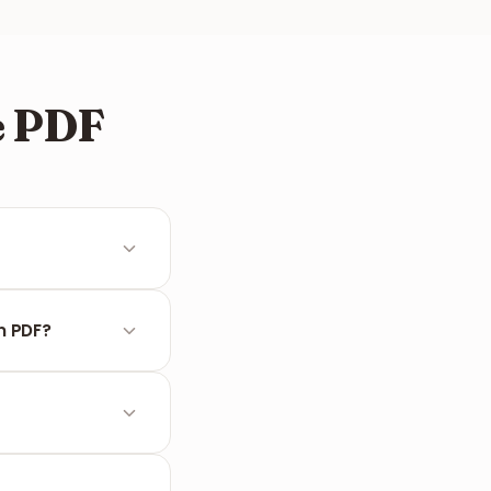
e PDF
intar untuk
n PDF?
tuk membuat fail
ih) berkat