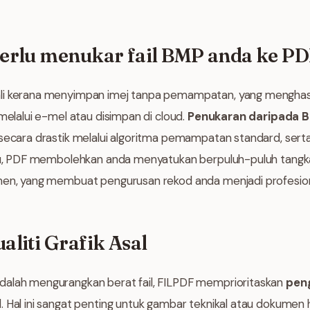
erlu menukar fail BMP anda ke PD
i kerana menyimpan imej tanpa pemampatan, yang menghasilk
 melalui e-mel atau disimpan di cloud.
Penukaran daripada B
 secara drastik melalui algoritma pemampatan standard, sert
itu, PDF membolehkan anda menyatukan berpuluh-puluh tangka
men, yang membuat pengurusan rekod anda menjadi profesion
liti Grafik Asal
dalah mengurangkan berat fail, FILPDF memprioritaskan
peng
 Hal ini sangat penting untuk gambar teknikal atau dokumen 