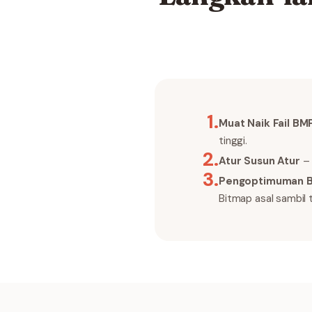
1
.
Muat Naik Fail BM
tinggi.
2
.
Atur Susun Atur
– 
3
.
Pengoptimuman Be
Bitmap asal sambil