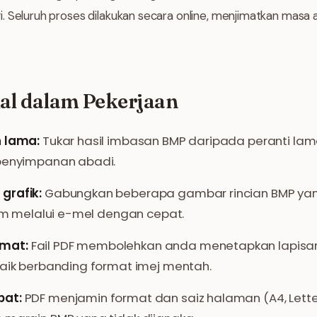
. Seluruh proses dilakukan secara online, menjimatkan mas
kal dalam Pekerjaan
n lama:
Tukar hasil imbasan BMP daripada peranti la
 penyimpanan abadi.
grafik:
Gabungkan beberapa gambar rincian BMP yan
rim melalui e-mel dengan cepat.
mat:
Fail PDF membolehkan anda menetapkan lapisan
baik berbanding format imej mentah.
pat:
PDF menjamin format dan saiz halaman (A4, Lett