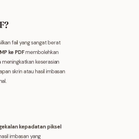
F?
an fail yang sangat berat
MP ke PDF
membolehkan
a meningkatkan keserasian
pan skrin atau hasil imbasan
al.
ekalan kepadatan piksel
hasil imbasan yang