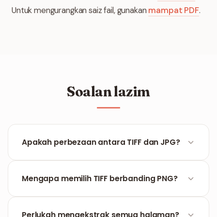
Untuk mengurangkan saiz fail, gunakan
mampat PDF
.
Soalan lazim
Apakah perbezaan antara TIFF dan JPG?
TIFF ialah format tanpa kehilangan yang
menyimpan 100% data piksel, sesuai untuk
Mengapa memilih TIFF berbanding PNG?
cetakan beresolusi tinggi dan pengarkiban. JPG
menggunakan pemampatan lossy untuk
Kedua-duanya tanpa kehilangan, tetapi TIFF ialah
mengecilkan saiz fail.
piawaian yang dikehendaki oleh percetakan
Perlukah mengekstrak semua halaman?