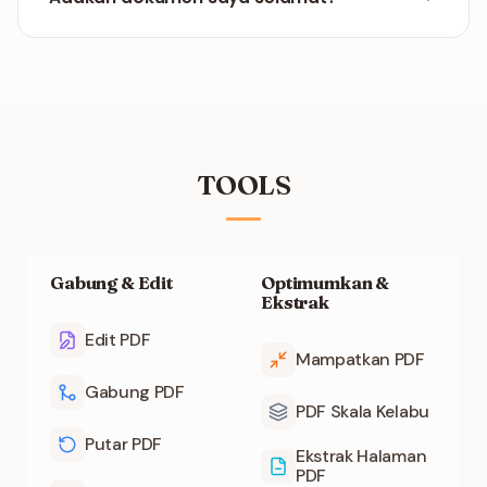
disyorkan memuat turun melalui Wi-Fi.
Fail diproses melalui HTTPS dan dipadamkan
secara automatik selepas tempoh yang singkat.
Tiada dokumen yang disimpan.
TOOLS
Gabung & Edit
Optimumkan &
Ekstrak
Edit PDF
Mampatkan PDF
Gabung PDF
PDF Skala Kelabu
Putar PDF
Ekstrak Halaman
PDF