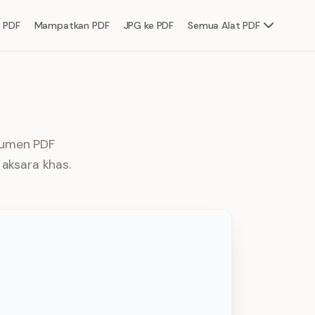
 PDF
Mampatkan PDF
JPG ke PDF
Semua Alat PDF
okumen PDF
aksara khas.