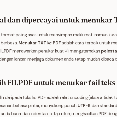
nal dan dipercayai untuk menukar
lah format paling asas untuk menyimpan maklumat, namun kura
g berbeza.
Menukar TXT ke PDF
adalah cara terbaik untuk me
. FILPDF menawarkan penukar kuat जो mengutamakan
pelesta
dengan lancar, menjaga dokumen anda tetap mudah dibaca d
h FILPDF untuk menukar fail teks
 daripada teks ke PDF adalah ralat encoding (aksara tidak t
sanan bahasa pintar, menyokong penuh
UTF-8
dan standard
tanda baca, dan indentasi tetap utuh, menghasilkan PDF deng