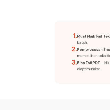
1
.
Muat Naik Fail Tek
batch.
2
.
Pemprosesan Enc
memastikan teks tid
3
.
Bina Fail PDF
– Kli
dioptimumkan.