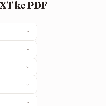
TXT ke PDF
n aksen
antas.
in persis seperti
s 1 jam.