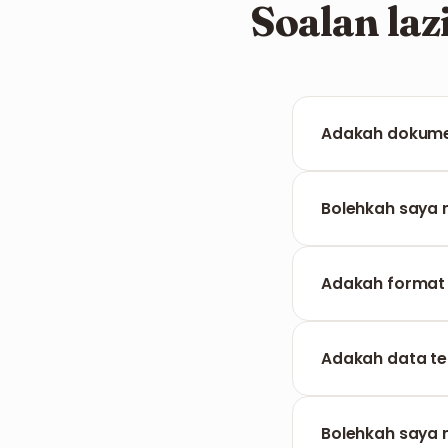
Soalan la
Adakah dokumen
Tidak, FILPDF me
dipaparkan denga
Bolehkah saya m
Ya, alat kami cuk
Adakah format 
Tentu saja. Siste
pada fail asal.
Adakah data te
Sepenuhnya. Data
Bolehkah saya 