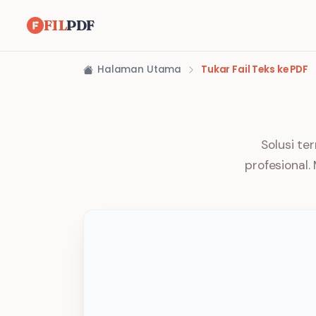
FIL
PDF
Halaman Utama
Tukar Fail Teks ke PDF
Solusi te
profesional