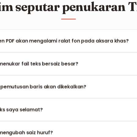
zim seputar penukaran 
 PDF akan mengalami ralat fon pada aksara khas?
nyokong penuh encoding UTF-8, memastikan semua aksara da
n ketepatan 100%.
enukar fail teks bersaiz besar?
up kuat untuk memproses fail berisi beribu-ribu baris dengan p
pemutusan baris akan dikekalkan?
m mengekalkan struktur baris, jarak antara perenggan, dan marg
ks saya selamat?
 dienkripsi semasa proses dan dihapuskan secara total selepa
mengubah saiz huruf?