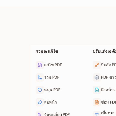
รวม & แก้ไข
ปรับแต่ง & ด
แก้ไข PDF
บีบอัด P
รวม PDF
PDF ขา
หมุน PDF
ดึงหน้า
ลบหน้า
ซ่อม PD
เพิ่มหม
จัดระเบียบ PDF