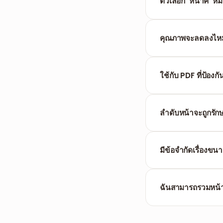
กัน
ตัวเลือก 'หน้าคี่' 
สร้าง PDF ใหม่ที่มีเ
คุณภาพจะลดลงไหม
ไม่ หน้าจะถูกคัดลอ
ใช้กับ PDF ที่ป้องก
คุณต้องทำการ
ปลดล
ลำดับหน้าจะถูกรัก
ใช่ ไฟล์ PDF ที่ได้
มีข้อจำกัดเรื่องข
เครื่องมือรับไฟล์ไ
ฉันสามารถรวมหน้
ได้ ให้ทำการแยกหน้