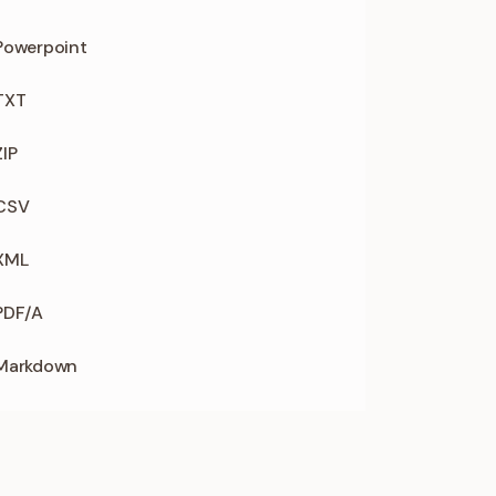
 Powerpoint
 TXT
ZIP
 CSV
 XML
 PDF/A
 Markdown