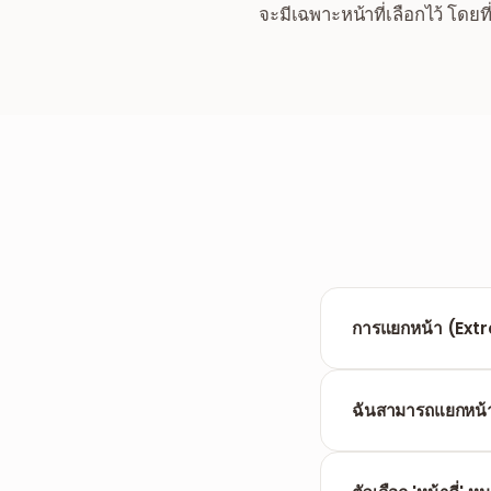
จะมีเฉพาะหน้าที่เลือกไว้ โดย
การแยกหน้า (Extr
Extract คือการรวมหน
หลายไฟล์ ใช้
แยกไฟ
ฉันสามารถแยกหน้า
ได้ เลือกตัวเลือก 'ห