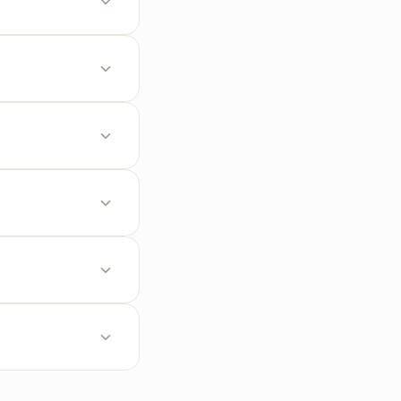
อียด
กติ
มือ
จัดเรียง PDF
วลานานขึ้นเล็กน้อย