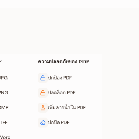
F
ความปลอดภัยของ PDF
 JPG
ปกป้อง PDF
 PNG
ปลดล็อก PDF
 BMP
เพิ่มลายน้ำใน PDF
TIFF
ปกปิด PDF
 Word