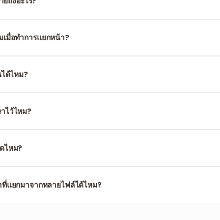
หมายถึงอะไร?
พียงหน้า 1, 3, 5, 7 ฯลฯ จากต้นฉบับ มักใช้สำหรับงานพิมพ์
เมื่อทำการแยกหน้า?
กมาเหมือนเดิมจาก PDF ต้นฉบับ ไม่มีการบีบอัดใหม่หรือการสูญเสียรายละเ
ันได้ไหม?
็อก PDF
ก่อน เมื่อนำข้อจำกัดออกแล้ว คุณจึงจะสามารถแยกหน้าได้ตามป
ษาไว้ไหม?
จะคงลำดับหน้าตามเอกสารต้นฉบับ หากคุณต้องการจัดเรียงใหม่ ให้ใช้เครื่อง
นาดไหม?
ด้สูงสุด 100 MB หากไฟล์มีหน้าจำนวนหลายร้อยหน้า การโหลดพรีวิวอาจใช้เ
าที่แยกมาจากหลายไฟล์ได้ไหม?
าแต่ละไฟล์แยกกัน จากนั้นอัปโหลดผลลัพธ์ไปยังเครื่องมือ
รวมไฟล์ PDF