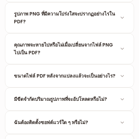
แน่นอน คุณสามารถอัปโหลดรูปภาพ PNG ได้นับสิบรูป
พร้อมกัน จัดลำดับตามที่คุณต้องการ และจัดรวมเข้าไว้ใน
รูปภาพ PNG ที่มีความโปร่งใสจะปรากฏอย่างไรใน
เอกสาร PDF ชุดเดียวกันได้เลย
PDF?
เครื่องมือจะให้การประมวลผลความโปร่งใส (alpha
channel) โดยอัตโนมัติ เพื่อให้มั่นใจว่ารูปภาพจะออกมาดู
คุณภาพจะหายไปหรือไม่เมื่อเปลี่ยนจากไฟล์ PNG
สมบูรณ์แบบบนพื้นหลังสีขาวของ PDF
ไปเป็น PDF?
ไม่หาย FILPDF ใช้วิธีการบีบอัดข้อมูลแบบไม่สูญเสีย
คุณภาพสำหรับรูปภาพ PNG ทำให้ความคมชัดระดับ
ขนาดไฟล์ PDF หลังจากแปลงแล้วจะเป็นอย่างไร?
ต้นฉบับของภาพถ่ายหน้าจอหรือกราฟิกของคุณยังคงอยู่
น้ำหนักจะขึ้นอยู่กับปริมาณและความละเอียดของ PNG
ต้นฉบับ หากไฟล์มีขนาดใหญ่เกินไป คุณสามารถใช้เครื่อง
มีขีดจำกัดปริมาณรูปภาพที่จะอัปโหลดหรือไม่?
มือบีบอัดไฟล์ของเราช่วยได้
ในปัจจุบัน FILPDF อนุญาตให้ประมวลผลขนาดใหญ่เพื่อให้
มืออาชีพและกราฟิกดีไซน์เนอร์ประหยัดเวลาการทำงานลง
ฉันต้องติดตั้งซอฟต์แวร์ใด ๆ หรือไม่?
ได้
ไม่มีความจำเป็น ขั้นตอนทั้งหมดดำเนินการผ่านออนไลน์