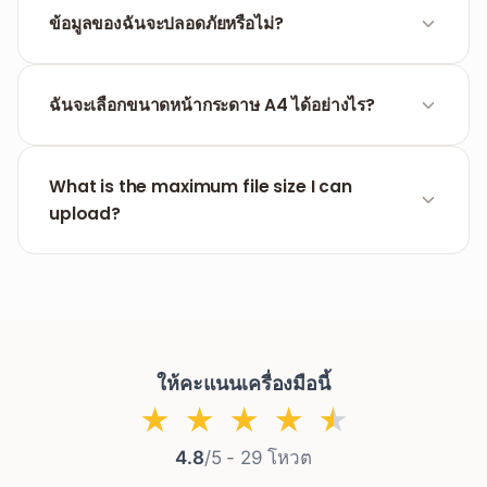
โดยการใช้งานเบราว์เซอร์ผ่านคอมพิวเตอร์หรือโทรศัพท์
ข้อมูลของฉันจะปลอดภัยหรือไม่?
เคลื่อนที่ของคุณ
ปลอดภัยแน่นอน ไฟล์ทั้งหมดจะถูกลบถาวรจากเซิร์ฟเวอร์
ของเราหลังจากผ่านไป 1 ชั่วโมง ความเป็นส่วนตัวของคุณ
ฉันจะเลือกขนาดหน้ากระดาษ A4 ได้อย่างไร?
คือภารกิจสำคัญอันดับแรกของเรา
ในอินเทอร์เฟซปรับแต่งหลังการอัปโหลด คุณสามารถเลือก
ขนาดหน้ากระดาษได้ทั้ง A4, Letter หรือปรับขนาดตาม
What is the maximum file size I can
ขนาดภาพโดยอัตโนมัติ (Auto)
upload?
The upload limit is shown on the upload area.
Large PNG files may take a few extra seconds to
process.
ให้คะแนนเครื่องมือนี้
★
★
★
★
★
4.8
/5 -
29
โหวต