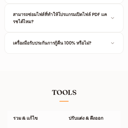
ถ้าตัวอ่าน PDF ขอรหัสผ่าน แสดงว่าไฟล์ถูกล็อก — ให้ใช้
ปลدล็อก PDF
แต่ถ้าตัวอ่านแจ้งข้อผิดพลาดหรือปิดตัวลงเอง
สามารถซ่อมไฟล์ที่ทำให้โปรแกรมเปิดไฟล์ PDF แค
แสดงว่าไฟล์เสียหายและควรซ่อมแซม
รชได้ไหม?
ได้ การแครชตอนเปิดไฟล์มักเกิดจากข้อผิดพลาดใน
โครงสร้างไฟล์ที่ร้ายแรง เครื่องมือจะสแกนหาจุดบกพร่อง
เครื่องมือรับประกันการกู้คืน 100% หรือไม่?
และพยายามสร้างไฟล์ใหม่ที่สะอาดและเปิดได้ปกติ
ไม่ การกู้คืนขึ้นอยู่กับระดับความเสียหาย เครื่องมือจะช่วย
กู้ข้อมูลให้ได้มากที่สุดจากข้อมูลที่ยังเหลืออยู่ แต่ไฟล์ที่เสีย
หายอย่างหนักอาจไม่สามารถกู้กลับมาได้ครบสมบูรณ์
TOOLS
รวม & แก้ไข
ปรับแต่ง & ดึงออก