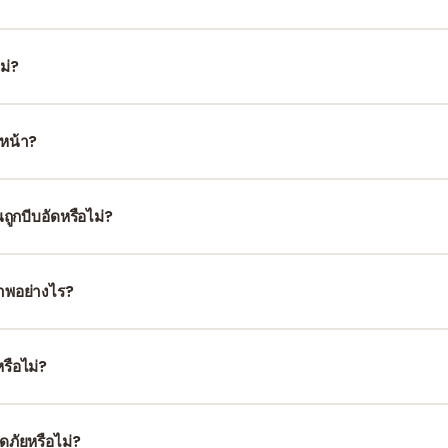
ญเสียคุณภาพ แต่ TIFF เป็นมาตรฐานที่โรงพิมพ์เชิงพาณิชย์และหอจดหมายเห
รทางกฎหมาย) กำหนดไว้ PNG เหมาะกับการแสดงผลดิจิทัลและกราฟิกเว็
ม่?
ด «เลือกหน้า» เพื่อดูตารางภาพของเอกสารและคลิกเฉพาะหน้าที่ต้องการแ
งหน้า?
้งหน้า — ข้อความ กราฟิก และพื้นหลัง — เป็นภาพ TIFF เดียวตามเค้าโครงหน
้นถูกบีบอัดหรือไม่?
วามสำคัญกับความถูกต้องทางภาพสูงสุด ขนาดไฟล์จึงมักใหญ่กว่ารูปแบบเ
พอย่างไร?
คุณสามารถดาวน์โหลด TIFF ทีละไฟล์ หรือดาวน์โหลดทั้งหมดรวมกันเป็นไฟ
รือไม่?
ซอร์มือถือโดยตรง เนื่องจากไฟล์ TIFF มีขนาดใหญ่ แนะนำให้ดาวน์โหลดผ่
ภัยหรือไม่?