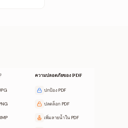
F
ความปลอดภัยของ PDF
 JPG
ปกป้อง PDF
 PNG
ปลดล็อก PDF
 BMP
เพิ่มลายน้ำใน PDF