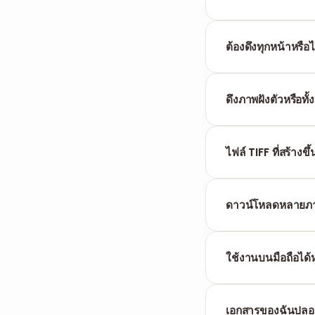
ทั้งสองเป็นแบบไม่สู
(เวชระเบียน เอกสา
ต้องดึงทุกหน้าหรือไ
ไม่จำเป็น เลือกโหม
ดึงภาพฝังตัวหรือทั้
เครื่องมือนี้แปลงทั
ไฟล์ TIFF ที่สร้างขึ
ตัวแปลงของเราให้ค
JPG
ดาวน์โหลดหลายภา
เมื่อแปลงหลายหน้า 
ใช้งานบนมือถือได้ห
ได้ ทำงานในเบราว์เ
เอกสารของฉันปลอด