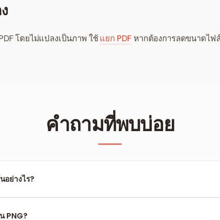
อง
DF โดยไม่แปลงเป็นภาพ ใช้
แยก PDF
หากต้องการลดขนาดไฟล์
คำถามที่พบบ่อย
ันอย่างไร?
ูญเสียคุณภาพที่เก็บข้อมูลพิกเซล 100% เหมาะกับงานพิมพ์ความละเอียดสูง
บีบอัดแบบสูญเสียคุณภาพเพื่อลดขนาดไฟล์
แทน PNG?