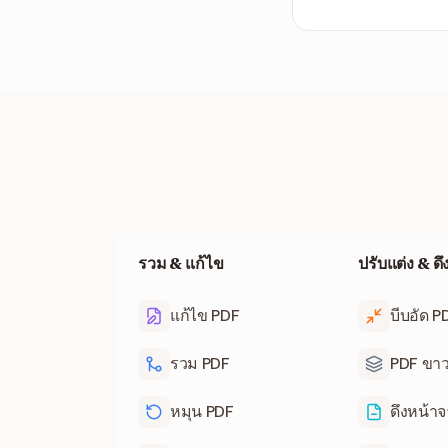
ไฟล์ถูกประมวลผลผ่า
รวม & แก้ไข
ปรับแต่ง & ด
แก้ไข PDF
บีบอัด P
รวม PDF
PDF ขา
หมุน PDF
ดึงหน้า