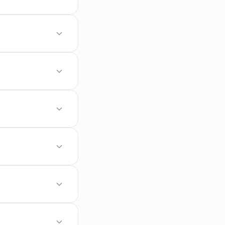
ตุที่มีกฎระเบียบ
บมากกว่า
ปลง
้า PDF
ว็บมาตรฐานอย่าง
ล์ ZIP
าน Wi-Fi