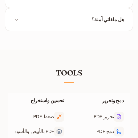
تتحول الألوان المختلفة إلى درجات رمادية متمايزة للحفاظ
على إمكانية فهم الرسوم البيانية.
هل ملفاتي آمنة؟
بالتأكيد. نستخدم تشفير HTTPS ويتم حذف جميع الملفات
تلقائياً من خوادمنا بعد 60 دقيقة.
TOOLS
دمج وتحرير
تحسين واستخراج
تحرير PDF
ضغط PDF
دمج PDF
PDF بالأبيض والأسود