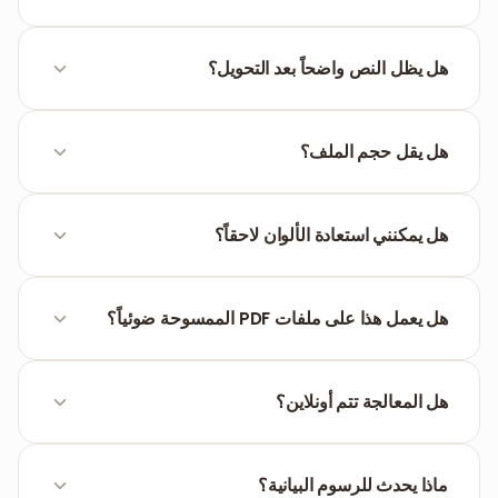
ارفع ملفك، انقر على زر التحويل، وحمّل النسخة الجديدة.
الأداة مجانية وتعمل مباشرة في المتصفح.
هل يظل النص واضحاً بعد التحويل؟
نعم، يتم الحفاظ على حدة النصوص والخطوط. تتحول
الألوان إلى تدرجات رمادي تحافظ على التباين لسهولة
هل يقل حجم الملف؟
القراءة.
نعم، إزالة بيانات الألوان تجعل الملف أخف وزناً، خاصة في
المستندات التي تحتوي على صور كثيرة.
هل يمكنني استعادة الألوان لاحقاً؟
لا، التحويل إلى أبيض وأسود نهائي. ننصح بالاحتفاظ بنسخة
أصلية ملونة كاحتياطي.
هل يعمل هذا على ملفات PDF الممسوحة ضوئياً؟
نعم، الأداة تعالج الصور الممسوحة ضوئياً وتحولها إلى تدرج
رمادي بشكل مباشر تماماً مثل المستندات الرقمية.
هل المعالجة تتم أونلاين؟
نعم، الأداة تعمل بالكامل أونلاين عبر المتصفح على جميع
الأجهزة (ويندوز، ماك، آيفون، وأندرويد).
ماذا يحدث للرسوم البيانية؟