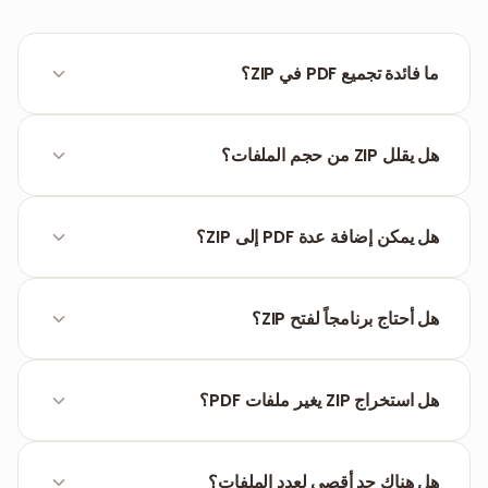
ما فائدة تجميع PDF في ZIP؟
يجمع ملف PDF واحد أو أكثر في مجلد أرشيف مضغوط
لتسهيل التخزين والنقل.
هل يقلل ZIP من حجم الملفات؟
ZIP ضغط بدون فقدان، لكن بما أن PDF مضغوط أصلاً فقد لا
يكون تقليل الحجم ملحوظاً. لتقليل كبير استخدم ضاغط PDF
هل يمكن إضافة عدة PDF إلى ZIP؟
مخصص.
نعم. يمكنك رفع عدة ملفات PDF في وقت واحد والأداة
تجمعها في أرشيف ZIP واحد.
هل أحتاج برنامجاً لفتح ZIP؟
لا. أنظمة التشغيل الحديثة (Windows، macOS، iOS،
Android) تدعم استخراج ZIP بشكل أصلي.
هل استخراج ZIP يغير ملفات PDF؟
لا. التجميع والاستخراج لا يغيران المحتوى أو الدقة أو
التنسيق للملفات الأصلية.
هل هناك حد أقصى لعدد الملفات؟