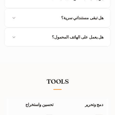
يمكن تجميع العديد من PDF. الدفعات الكبيرة جداً قد تستغرق
وقتاً أطول حسب اتصال الإنترنت.
هل تبقى مستنداتي سرية؟
نعم. تُحذف الملفات تلقائياً بعد وقت قصير. لا نخزن أو نشارك
بياناتكم.
هل يعمل على الهاتف المحمول؟
نعم، يمكنك رفع PDF وتحميل أرشيف ZIP مباشرة على
هاتفك أو جهازك اللوحي.
TOOLS
دمج وتحرير
تحسين واستخراج