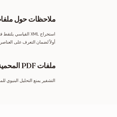
ملاحظات حول ملفات PDF الممسوحة ضو
استخراج XML القياسي يلتقط فقط حاويات الصور من الملفات الممسوحة ضوئياً. يجب عليك معالجة المستند باستخدام
أولاً لضمان التعرف على العناصر 
ملفات PDF المحمية بكلمة مرور
التشفير يمنع التحليل البنيوي لل