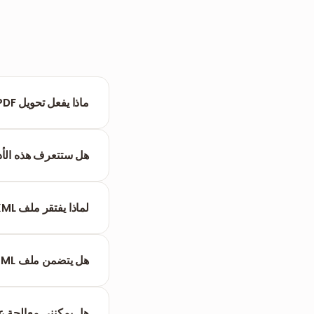
ماذا يفعل تحويل PDF إلى XML؟
يقوم بتحليل البنية الداخلية لملف PDF ورسم خرائط النصوص وا
هل ستتعرف هذه الأدا
التحويل إلى CSV أكثر فعالية.
لماذا يفتقر ملف XML الخاص بي إلى النصوص؟
نصوص قابلة للتحليل.
هل يتضمن ملف XML الصور؟
لا. يركز إخراج XML بشكل صارم على كشف النصوص المهيكلة والبيانات الوصفية داخل المستند.
هل يمكنني معالجة عدة ملفات DF