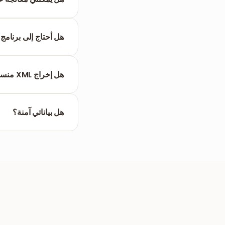
نعم، يمكنك رفع مجموعة مل
هل أحتاج إلى برنامج خ
XML هي لغة ترميز نصية بسيطة. يمكن فتحها باستخدام أي محرر أكواد أو محرر نصوص أو تحليلها برمجياً.
هل إخراج XML منسق؟
نعم، الكود المستخرج م
هل بياناتي آمنة؟
وجيزة.