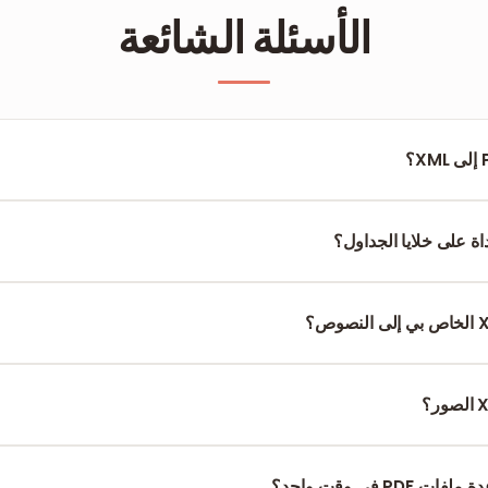
الأسئلة الشائعة
لخطوط وعناصر التخطيط في عقد XML.
ة على خلايا الجداول؟
نعم، يتم رسم خرائط لهياكل الجداول الأساسية في XML. ومع ذلك، لاستيراد الجد
P في وقت واحد؟