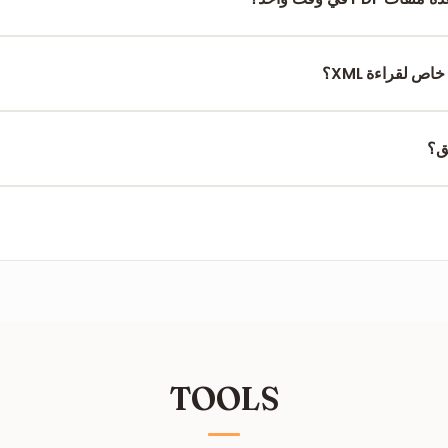
فات. ستقوم الأداة بتحليلها فردياً وإخراج ملفات XML منفصلة.
اص لقراءة XML؟
نسق بمسافات بادئة قياسية، مما يجعله قابلاً للقراءة البشرية بسهولة.
نعم. تتم عملية التحليل عبر HTTPS، ويتم حذف ملفا
TOOLS