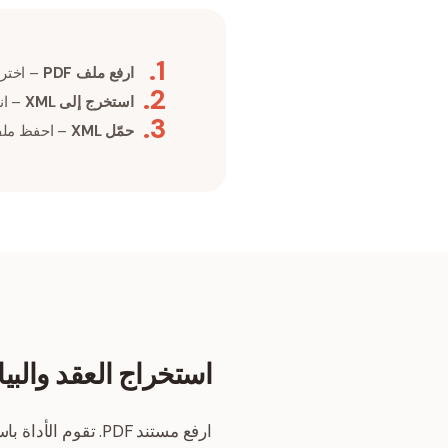
.
1
ارفع ملف PDF
– اختر مستند PDF الذي يحتوي على 
.
2
استخرج إلى XML
– انق
.
3
حمّل XML
– احفظ ملف XML المستخرج على 
استخراج العقد والبي
ارفع مستند PDF. تقوم الأداة باستخراج سلاسل النصوص وعلامات التخطيط إلى عقد XML مهيكلة.