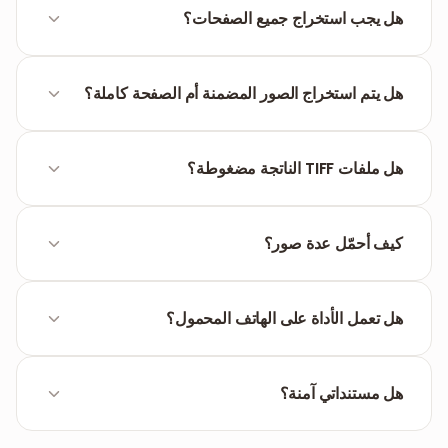
المطابع التجارية والأرشيفات المنظمة (السجلات الطبية،
هل يجب استخراج جميع الصفحات؟
الملفات القانونية). PNG مُحسّن للعرض الرقمي ومواقع
الويب.
لا. اختر وضع «صفحات محددة» لتصفح الشبكة البصرية
للمستند والنقر على الصفحات المطلوبة فقط.
هل يتم استخراج الصور المضمنة أم الصفحة كاملة؟
تقوم الأداة بتحويل الصفحة بالكامل — النص والرسومات
والخلفية — إلى صورة TIFF واحدة بناءً على تخطيط صفحة
هل ملفات TIFF الناتجة مضغوطة؟
PDF.
يولي المحول أولوية للدقة البصرية القصوى، مما ينتج عنه
عادةً ملفات أكبر من تنسيقات الويب القياسية مثل JPG.
كيف أحمّل عدة صور؟
عند تحويل عدة صفحات، يمكنك تحميل كل TIFF على حدة أو
تحميل جميع الصور معًا في ملف ZIP.
هل تعمل الأداة على الهاتف المحمول؟
نعم، تعمل مباشرة في متصفح هاتفك. نظرًا لكبر حجم
ملفات TIFF، يُفضل التحميل عبر شبكة Wi-Fi.
هل مستنداتي آمنة؟
يتم معالجة الملفات عبر HTTPS وحذفها تلقائيًا بعد وقت