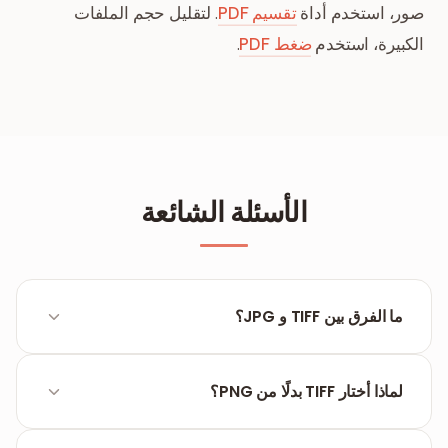
صور، استخدم أداة
تقسيم PDF
. لتقليل حجم الملفات
الكبيرة، استخدم
ضغط PDF
.
الأسئلة الشائعة
ما الفرق بين TIFF و JPG؟
TIFF تنسيق بدون فقدان يحتفظ بـ 100% من بيانات البكسل،
مناسب للطباعة عالية الدقة والأرشفة. JPG يستخدم ضغطًا
لماذا أختار TIFF بدلًا من PNG؟
مع فقدان لتقليل حجم الملف.
كلاهما بدون فقدان، لكن TIFF هو المعيار المطلوب من