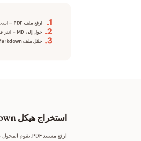
.
1
ارفع ملف PDF
– اسحب ملف PDF الذي يحتوي ع
.
2
حول إلى MD
– انقر فوق
.
3
حمّل ملف Markdown
استخراج هيكل Markdown
ارفع مستند PDF. يقوم المحول بتحليل النصوص والعناوين والقوائم النقطية، ويهيكلها بسهولة في ملف Markdown (