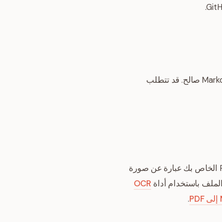
يتم استخراج جداول البيانات داخل ملف PDF الخاص بك ورسمها صفاً بصف إلى تنسيق جداول Markdown صالح. قد تتطلب
يعتمد استخراج النصوص حصرياً على طبقات النصوص القابلة للقراءة في المستند. إذا كان ملف PDF الخاص بك عبارة عن صورة
الملف باستخدام أداة
OCR
.