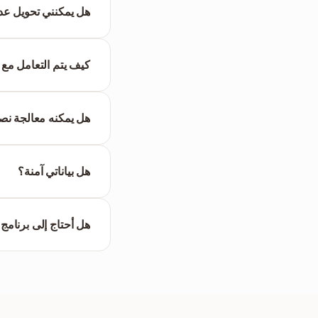
يتم محاذاتها تماماً وق
هل يمكنني تحويل عدة ملفات PDF
مستند.
كيف يتم التعامل مع ا
استبدالها بناءً على ال
هل يمكنه معالجة نصوص PDF الممسوحة
لتحديد النصوص قبل م
هل بياناتي آمنة؟
النظام بعد فترة وجيزة
هل أحتاج إلى برنامج
قياسي أو معاين Markdown عبر الإنترنت.