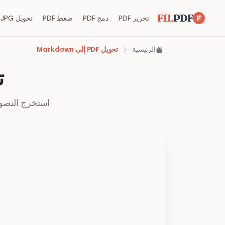
FIL
PDF
تحرير PDF
دمج PDF
ضغط PDF
تحويل JPG إلى PDF
الرئيسية
تحويل PDF إلى Markdown
تح
استخرج النصوص والجداو