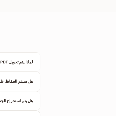
لماذا يتم تحويل PDF إلى Markdown؟
بسهولة إعادة استخدام المحتوى ل
هل سيتم الحفاظ على تنسيق PDF الخ
سيتم رسم العناصر اله
والألوان المتقدمة للحفاظ
هل يتم استخراج ال