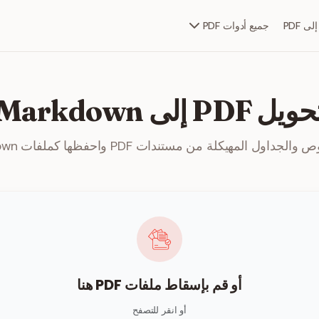
جميع أدوات PDF
ويل PDF إلى Markdown
ل المهيكلة من مستندات PDF واحفظها كملفات Markdown مرنة.
أو قم بإسقاط ملفات PDF هنا
أو انقر للتصفح