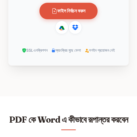
ফাইল নির্বাচন করুন
SSL এনক্রিপশন
স্বয়ংক্রিয় মুছে ফেলা
লগইন প্রয়োজন নেই
PDF কে Word এ কীভাবে রূপান্তর করবেন