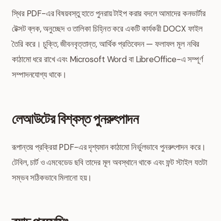
স্থির PDF-এর বিষয়বস্তু হাতে পুনরায় টাইপ করার বদলে আমাদের কনভার্টার
টেক্সট ব্লক, অনুচ্ছেদ ও তালিকা চিহ্নিত করে একটি কার্যকরী DOCX ফাইল
তৈরি করে। চুক্তি, জীবনবৃত্তান্ত, আর্থিক প্রতিবেদন — ফলাফল মূল নথির
কাঠামো ধরে রাখে এবং Microsoft Word বা LibreOffice-এ সম্পূর্ণ
সম্পাদনযোগ্য থাকে।
লেআউটের বিশ্বস্ত পুনরুৎপাদন
রূপান্তর প্রক্রিয়া PDF-এর দৃশ্যমান কাঠামো নির্ভুলভাবে পুনরুৎপাদন করে।
টেবিল, চার্ট ও এমবেডেড ছবি তাদের মূল অবস্থানে থাকে এবং ফন্ট স্টাইল যতটা
সম্ভব সঠিকভাবে মিলানো হয়।