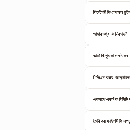
না, FILPDF সম্পূর্ণ ওয়
সিস্টেমটি কি স্পেশাল ফন্ট
হ্যাঁ, আমাদের টুলটি নিখুঁ
আমার তথ্য কি নিরাপদ?
অবশ্যই। আমরা ১ ঘণ্টা পর 
আমি কি পুরনো গতদিনের 
হ্যাঁ, FILPDF .ppt (97-
পিডিএফ করার পর স্লাইড
না, স্লাইডের রেশিও (4:
একসাথে একাধিক পিপিটি 
আপনি একসাথে অনেকগুলো প
করে নিতে পারবেন।
তৈরি করা ফাইলটি কি সম্প