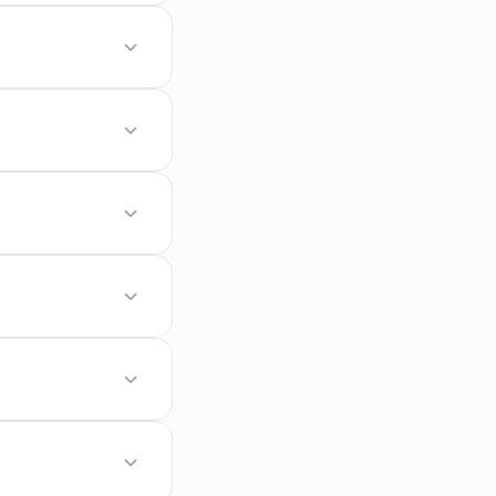
ং আপনি সেগুলো ডাউনলোড