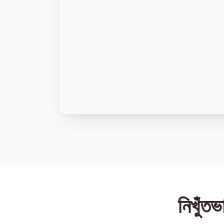
নিখুঁতভ