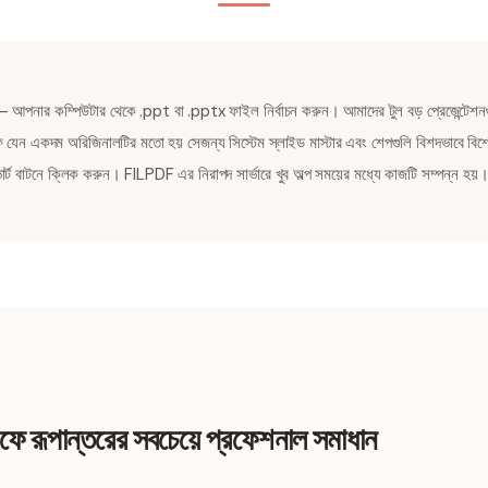
 আপনার কম্পিউটার থেকে .ppt বা .pptx ফাইল নির্বাচন করুন। আমাদের টুল বড় প্রেজেন্টেশন
যেন একদম অরিজিনালটির মতো হয় সেজন্য সিস্টেম স্লাইড মাস্টার এবং শেপগুলি বিশদভাবে বিশ
্ট বাটনে ক্লিক করুন। FILPDF এর নিরাপদ সার্ভারে খুব অল্প সময়ের মধ্যে কাজটি সম্পন্ন হয়
িএফে রূপান্তরের সবচেয়ে প্রফেশনাল সমাধান