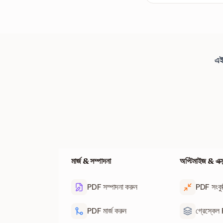
হ্যাঁ, FILPDF-এ আপনি যে
এই
মার্জ & সম্পাদনা
অপ্টিমাইজ & এক্সট্র
PDF সম্পাদনা করুন
PDF সংকু
PDF মার্জ করুন
গ্রেস্কে