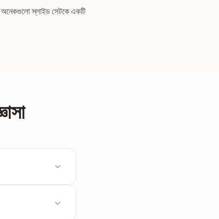
া অনেকগুলো স্লাইড সেটকে একটি
্ঞাসা
পুরোপুরি নিখুঁত থাকবে।