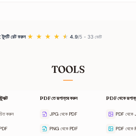
কোনো চার্জ ছাড়াই আনলিমিটেড পাওয়ারপয়েন্ট ফাইলকে পিডিএফে রূপান্তর করতে পারবেন।
★
★
★
★
★
 টুলটি রেট করুন
4.9
/5 -
33
ভোট
TOOLS
্যাক্ট
PDF তে রূপান্তর করুন
PDF থেকে রূপান্
চিত করুন
JPG থেকে PDF
PDF থেকে
ল PDF
PNG থেকে PDF
PDF থেকে