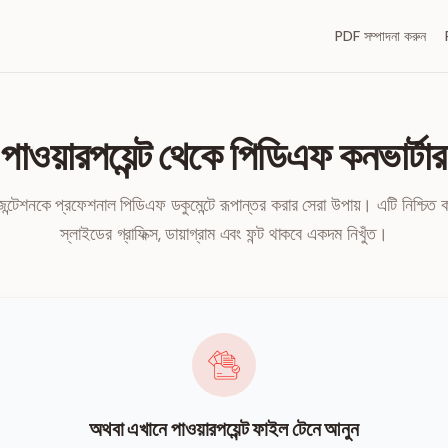
PDF সম্পাদনা করুন
পাওয়ারপয়েন্ট থেকে পিডিএফ কনভার্টার
ন্টেশনকে প্রফেশনাল পিডিএফ ডকুমেন্টে রূপান্তর করার সেরা উপায়। এটি নিশ্চিত ক
স্লাইডের গ্রাফিক্স, ডায়াগ্রাম এবং ফন্ট থাকবে একদম নিখুঁত।
অথবা এখানে পাওয়ারপয়েন্ট ফাইল টেনে আনুন