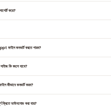
েব-বেজড কাজ করে। আপনি শুধু ফাইল আপলোড করবেন এবং বাকি কাজ আমরাই করব।
 সাপোর্ট করে?
ত লেআউট বজায় রাখার জন্য স্লাইডে থাকা সব ফন্ট পিডিএফে এম্বেড করার চেষ্টা করে।
সব ডেটা ডিলিট করে দিই এবং কোনো তৃতীয় পক্ষের সাথে তথ্য শেয়ার করি না।
.ppt ফাইল কনভার্ট করতে পারব?
2003 ভার্সন) এবং নতুন .pptx উভয় ফাইলকেই পূর্ণ সাপোর্ট করে।
 সাইজ কি বদলে যাবে?
3 বা 16:9) নতুন পিডিএফ ফাইলে একদম একই থাকবে।
ফাইল কীভাবে কনভার্ট করব?
াওয়ারপয়েন্ট ফাইল আপলোড করতে পারেন। সিস্টেম প্রতিটি আলাদাভাবে কনভার্ট করে দেবে এব
ূর্ণ ফ্রিতে ডাউনলোড করা যায়?