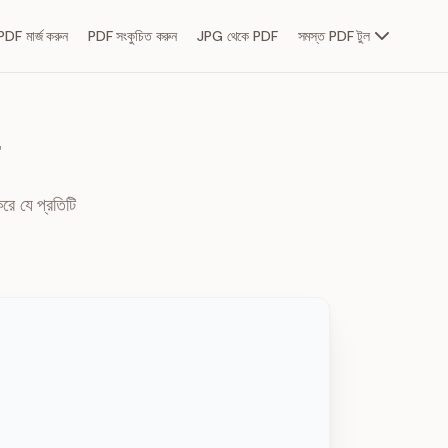
PDF মার্জ করুন
PDF সংকুচিত করুন
JPG থেকে PDF
সমস্ত PDF টুল
রে যে প্রতিটি