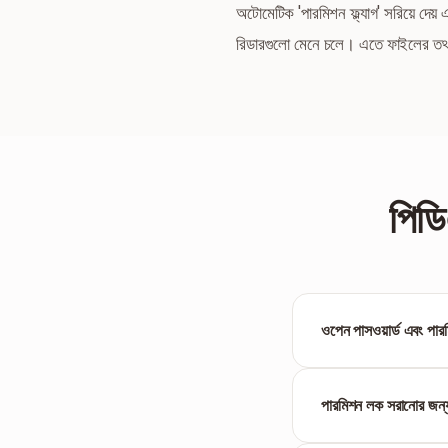
অটোমেটিক 'পারমিশন ফ্ল্যাগ' সরিয়ে দে
রিডারগুলো মেনে চলে। এতে ফাইলের ত
পিডি
ওপেন পাসওয়ার্ড এবং পার
ওপেন পাসওয়ার্ড ফাইলটি দ
পদ্ধতিই হ্যান্ডেল করে।
পারমিশন লক সরানোর জন্য