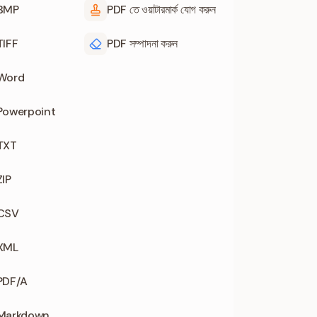
 BMP
PDF তে ওয়াটারমার্ক যোগ করুন
TIFF
PDF সম্পাদনা করুন
 Word
 Powerpoint
 TXT
ZIP
 CSV
 XML
 PDF/A
 Markdown