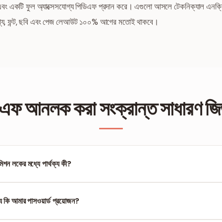
য় এবং একটি ফুল অ্যাক্সেসযোগ্য পিডিএফ প্রদান করে। এগুলো আসলে টেকনিক্যাল এনক্র
থ্য, ফন্ট, ছবি এবং পেজ লেআউট ১০০% আগের মতোই থাকবে।
এফ আনলক করা সংক্রান্ত সাধারণ জিজ
মিশন লকের মধ্যে পার্থক্য কী?
েখেই বাধা দেয়। পারমিশন লক ফাইল দেখার অনুমতি দিলেও প্রিন্টিং বা এডিটিংয়ের মতো কাজগুলো স
 কি আমার পাসওয়ার্ড প্রয়োজন?