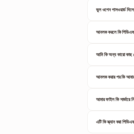
না। পারমিশন রেস্ট্রিকশন 
ভুল ওপেন পাসওয়ার্ড দিল
ডিক্রিপশন ফেইল হবে এবং সি
আনলক করলে কি পিডিএফ 
একেবারেই না। আনলক করার প
মতোই থাকে।
আমি কি অন্য কারো কাছ
আপনি যেকোনো পিডিএফ ফাই
অননুমোদিতভাবে সুরক্ষিত নথ
আনলক করার পর কি আবার ন
হ্যাঁ। আনরেস্ট্রিক্টেড ফ
পারেন।
আমার ফাইল কি সার্ভারে ন
হ্যাঁ। সব কানেকশন HTTP
থেকে মুছে দেওয়া হয়।
এটি কি স্ক্যান করা পিডি