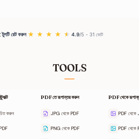
ও পারমিশন ফ্ল্যাগ পুরো পিডিএফ কন্টেইনার (Container) লেভেলে থাকে, কন্টেন্ট লেভেলে নয়। তাই ভেত
করা সম্ভব।
★
★
★
★
★
 টুলটি রেট করুন
4.9
/5 -
31
ভোট
TOOLS
্যাক্ট
PDF তে রূপান্তর করুন
PDF থেকে রূপান্
চিত করুন
JPG থেকে PDF
PDF থেকে
ল PDF
PNG থেকে PDF
PDF থেকে