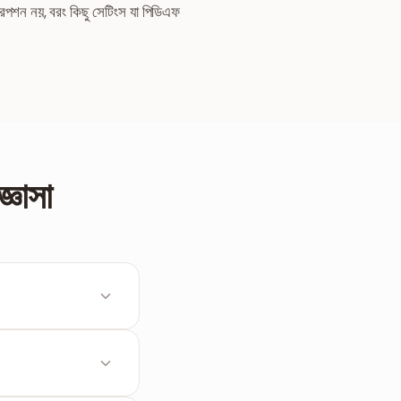
িপশন নয়, বরং কিছু সেটিংস যা পিডিএফ
্ঞাসা
ীমিত করে। এই টুল দুটি