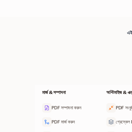
হ্যাঁ। পাসওয়ার্ড সুরক্ষা 
করা ইমেজ — সবই আনলক 
এই
মার্জ & সম্পাদনা
অপ্টিমাইজ & এক্সট্র
PDF সম্পাদনা করুন
PDF সংকু
PDF মার্জ করুন
গ্রেস্কে