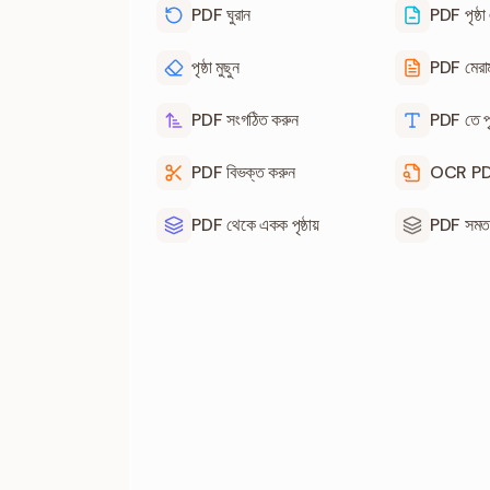
PDF ঘুরান
PDF পৃষ্ঠা এক
পৃষ্ঠা মুছুন
PDF মেরা
PDF সংগঠিত করুন
PDF তে পৃষ
PDF বিভক্ত করুন
OCR P
PDF থেকে একক পৃষ্ঠায়
PDF সমত