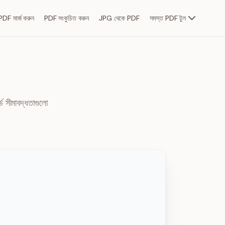
PDF মার্জ করুন
PDF সংকুচিত করুন
JPG থেকে PDF
সমস্ত PDF টুল
্ড সীমাবদ্ধতাগুলো