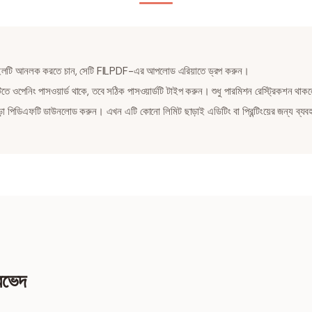
লটি আনলক করতে চান, সেটি FILPDF-এর আপলোড এরিয়াতে ড্রপ করুন।
ে ওপেনিং পাসওয়ার্ড থাকে, তবে সঠিক পাসওয়ার্ডটি টাইপ করুন। শুধু পারমিশন রেস্ট্রিকশন
ড়া পিডিএফটি ডাউনলোড করুন। এখন এটি কোনো লিমিট ছাড়াই এডিটিং বা প্রিন্টিংয়ের জন্য ব্যব
ারভেদ