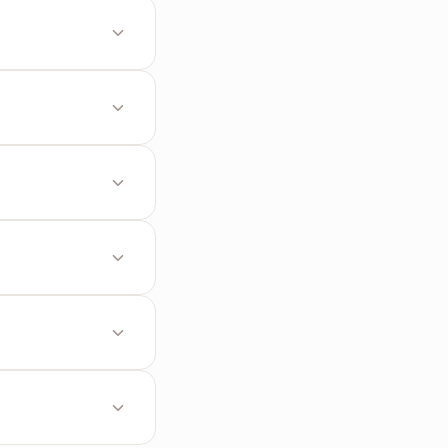
িংস মাত্র।
অসম্ভব।
পেজ লেআউট ১০০% আগের
ধিকার থাকে। আমরা
অ্যাক্সেস লেভেল সেট করতে
ফাইলই অটোমেটিক সার্ভার