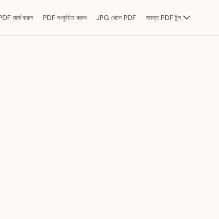
PDF মার্জ করুন
PDF সংকুচিত করুন
JPG থেকে PDF
সমস্ত PDF টুল