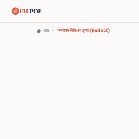
FIL
PDF
হোম
অনলাইন পিডিএফ সেন্সর (Redact)