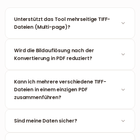
Unterstützt das Tool mehrseitige TIFF-
Dateien (Multi-page)?
Ja, FILPDF erkennt und konvertiert automatisch alle
Seiten innerhalb einer einzelnen TIFF-Datei in ein
Wird die Bildauflösung nach der
einziges PDF-Dokument in der richtigen
Konvertierung in PDF reduziert?
Reihenfolge.
Nein, unser Tool bewahrt die ursprüngliche
Pixeldichte (DPI), was die schärfste Qualität für
Kann ich mehrere verschiedene TIFF-
Drucke und die professionelle Archivierung
Dateien in einem einzigen PDF
garantiert.
zusammenführen?
Absolut. Sie können mehrere TIFF-Dateien
gleichzeitig hochladen und in einem einzigen
Sind meine Daten sicher?
Dokument bündeln.
Ja, alle Dateien werden nach 60 Minuten