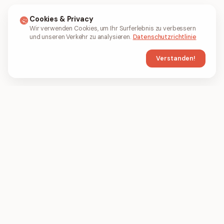
Cookies & Privacy
Wir verwenden Cookies, um Ihr Surferlebnis zu verbessern
und unseren Verkehr zu analysieren.
Datenschutzrichtlinie
Verstanden!
FIL
PDF
FILPDF ist ein browserbasiertes PDF-Tool
zum Komprimieren, Zusammenfügen und
Konvertieren von PDF-Dateien online.