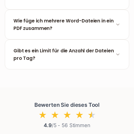
Ja, FILPDF funktioniert reibungslos auf jedem
mobilen Browser (iOS und Android), ohne dass
Wie füge ich mehrere Word-Dateien in ein
eine App-Installation erforderlich ist.
PDF zusammen?
Sie können mehrere Dateien gleichzeitig
hochladen. Das System wandelt sie um, und Sie
Gibt es ein Limit für die Anzahl der Dateien
können anschließend unser Tool zum
PDF
pro Tag?
zusammenfügen
nutzen.
Bei FILPDF können Sie unbegrenzt viele Word-
Dateien kostenlos in PDF umwandeln.
Bewerten Sie dieses Tool
★
★
★
★
★
4.9
/5 -
56
Stimmen