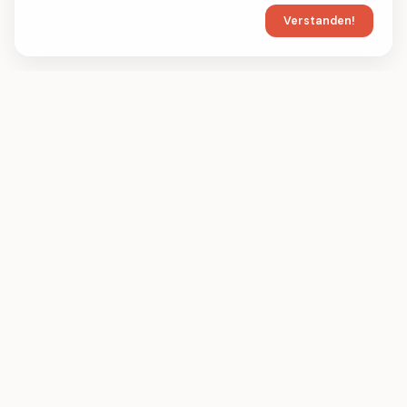
Verstanden!
FIL
PDF
FILPDF ist ein browserbasiertes PDF-Tool
zum Komprimieren, Zusammenfügen und
Konvertieren von PDF-Dateien online.
Beliebte Tools