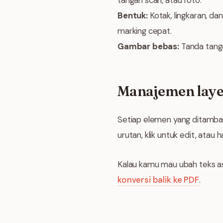
tangan scan, atau foto.
Bentuk:
Kotak, lingkaran, da
marking cepat.
Gambar bebas:
Tanda tanga
Manajemen laye
Setiap elemen yang ditambah
urutan, klik untuk edit, atau 
Kalau kamu mau ubah teks as
konversi balik ke PDF
.