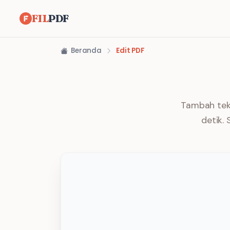
FIL
PDF
Beranda
Edit PDF
Tambah teks
detik.