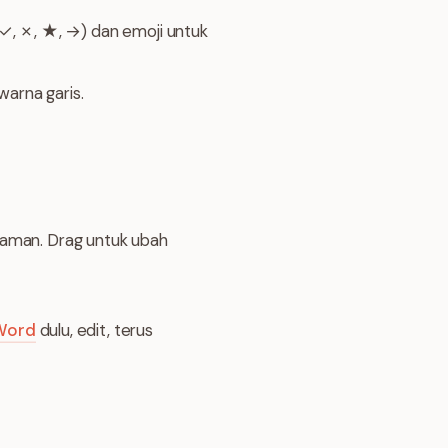
(✓, ✗, ★, →) dan emoji untuk
warna garis.
laman. Drag untuk ubah
 Word
dulu, edit, terus