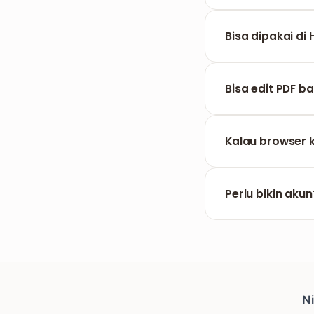
Pakai tool gamba
tanda tangan. Sel
Bisa dipakai di 
Bisa. Jalan di b
Nggak perlu instal
Bisa edit PDF 
Bisa. Navigasi an
tetap tersimpan 
Kalau browser 
Editan cuma ada 
download dulu se
Perlu bikin akun
Nggak. Tanpa daft
Ni