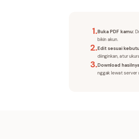
1
.
Buka PDF kamu:
Dr
bikin akun.
2
.
Edit sesuai kebut
diinginkan, atur uku
3
.
Download hasilnya
nggak lewat server