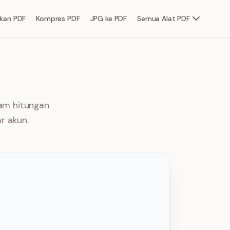
kan PDF
Kompres PDF
JPG ke PDF
Semua Alat PDF
lam hitungan
r akun.