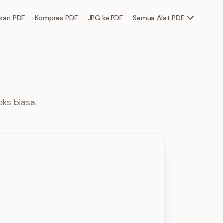
kan PDF
Kompres PDF
JPG ke PDF
Semua Alat PDF
ks biasa.