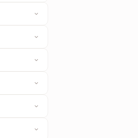
ke TXT menghapus
 karena format TXT
 harus diproses
 ke TXT langsung
secara
 atau editor kode