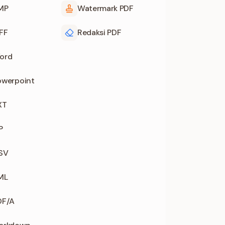
BMP
Watermark PDF
IFF
Redaksi PDF
ord
owerpoint
XT
P
CSV
ML
DF/A