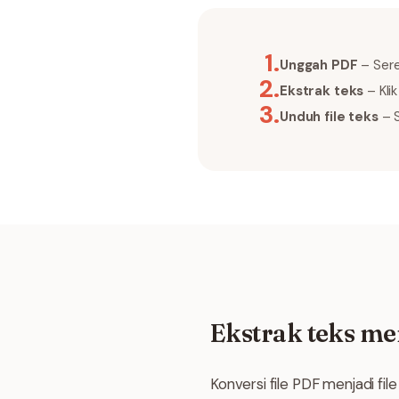
1
.
Unggah PDF
– Seret
2
.
Ekstrak teks
– Kli
3
.
Unduh file teks
– S
Ekstrak teks me
Konversi file PDF menjadi fi