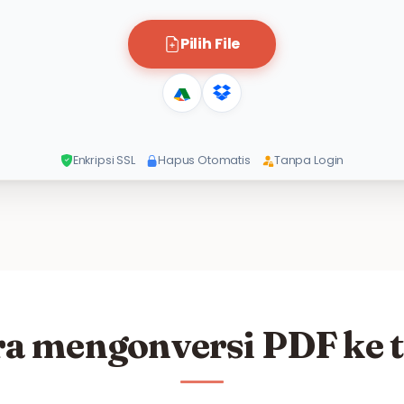
Pilih File
Enkripsi SSL
Hapus Otomatis
Tanpa Login
a mengonversi PDF ke 