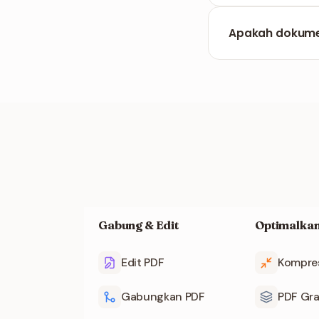
Alat ini menduku
pemrosesan sediki
Apakah dokum
File dihapus oto
Gabung & Edit
Optimalkan
Edit PDF
Kompre
Gabungkan PDF
PDF Gra