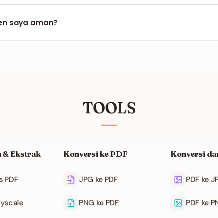
ng PDF berukuran besar. Dokumen dengan ratusan halaman m
t lebih lama.
en saya aman?
matis setelah waktu singkat. Tidak ada dokumen yang disimpan
TOOLS
 & Ekstrak
Konversi ke PDF
Konversi da
s PDF
JPG ke PDF
PDF ke J
yscale
PNG ke PDF
PDF ke 