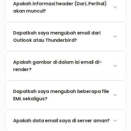
internal email. Lampiran yang berdiri sendiri harus
Apakah informasi header (Dari, Perihal)
diunduh secara terpisah.
akan muncul?
Ya, PDF keluaran mencakup header standar yang
merinci Pengirim, Penerima, Tanggal, dan Perihal
Dapatkah saya mengubah email dari
email secara jelas.
Outlook atau Thunderbird?
Tentu saja. Setiap file dalam format .eml yang
diekspor dari Outlook, Thunderbird, atau Apple
Apakah gambar di dalam isi email di-
Mail sepenuhnya kompatibel.
render?
Sistem mencoba me-render semua gambar
tersemat untuk mempertahankan desain visual
Dapatkah saya mengubah beberapa file
asli pesan.
EML sekaligus?
Ya, Anda dapat mengunggah beberapa file .eml
dan sistem akan memproses setiap email secara
Apakah data email saya di server aman?
berurutan untuk Anda.