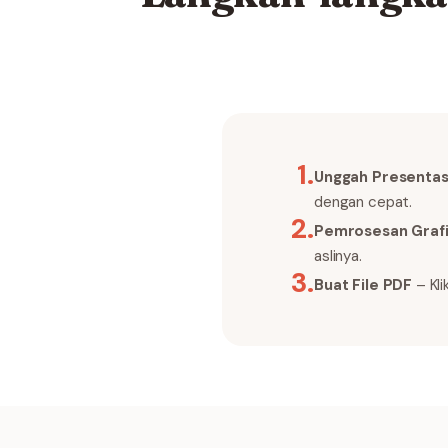
1
.
Unggah Presentas
dengan cepat.
2
.
Pemrosesan Graf
aslinya.
3
.
Buat File PDF
– Kli