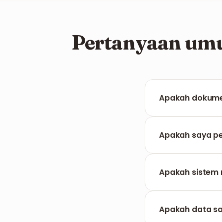
Pertanyaan umu
Apakah dokume
Format PDF bersif
final dari setiap
Apakah saya pe
Tidak, FILPDF be
mengurus sisanya
Apakah sistem
Ya, alat kami me
memastikan tamp
Apakah data s