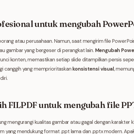
rofesional untuk mengubah PowerP
orang atau perusahaan. Namun, saat mengirim file PowerPoint
au gambar yang bergeser di perangkat lain.
Mengubah Power
ci konten, memastikan setiap slide ditampilkan persis sepe
i canggih yang memprioritaskan
konsistensi visual
, memung
iri.
h FILPDF untuk mengubah file PP
rung mengurangi kualitas gambar atau gagal dengan karakter
m yang mendukung format .ppt lama dan .pptx modern. Apakah