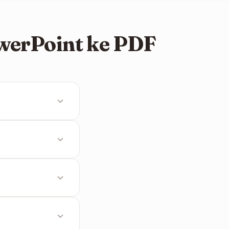
werPoint ke PDF
. Namun, gambar
dan kami akan
F untuk