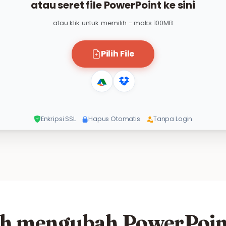
atau seret file PowerPoint ke sini
atau klik untuk memilih - maks 100MB
Pilih File
Enkripsi SSL
Hapus Otomatis
Tanpa Login
h mengubah PowerPoin