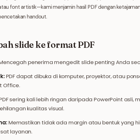
atau font artistik—kami menjamin hasil PDF dengan ketajaman
 pencetakan handout.
ah slide ke format PDF
Mencegah penerima mengedit slide penting Anda seca
k:
PDF dapat dibuka di komputer, proyektor, atau pon
 Office.
 PDF sering kali lebih ringan daripada PowerPoint asl
ehilangan kualitas visual.
na:
Memastikan tidak ada margin atau bentuk yang h
usat layanan.