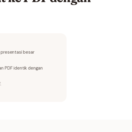
s presentasi besar
an PDF identik dengan
.