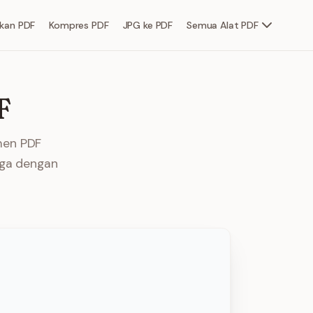
kan PDF
Kompres PDF
JPG ke PDF
Semua Alat PDF
F
men PDF
aga dengan