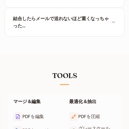
は物理的に不可能です。すべてあなたの端末に残りま
す。
いいえ、システムがファイルの中身を処理できないた
め、事前にご自身でパスワードを解除しておく必要が
結合したらメールで送れないほど重くなっちゃ
あります。
った…
Gmailだと25MBが限界ですよね。その場合は、結合
したPDFをそのまま
PDF圧縮ツール
にかけて、サイズ
を小さくすれば解決です。
TOOLS
マージ＆編集
最適化＆抽出
PDFを編集
PDFを圧縮
グレースケール