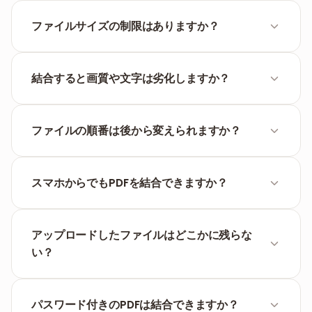
結合したいPDFを選択して、好きな順番に並べ替えた
ら「結合」ボタンを押すだけ。すぐに1つのファイル
ファイルサイズの制限はありますか？
が完成し、保存や送信の準備が整います。
合計で100MBまでアップロードできます。もし巨大す
ぎるPDFがある場合は、結合する前にそれぞれ圧縮し
結合すると画質や文字は劣化しますか？
ておくのがおすすめです。
いいえ、まったく劣化しません。システムが単純にフ
ァイルを繋ぎ合わせるだけなので、テキストも画像も
ファイルの順番は後から変えられますか？
元のきれいな状態のままです。
はい。アップロードした後でも、「結合」ボタンを押
す前ならドラッグ＆ドロップで自由にファイルの順序
スマホからでもPDFを結合できますか？
を入れ替えることができます。
はい。iPhoneでもAndroidでも、SafariやChromeな
どのブラウザを開けばすぐ使えます。専用アプリを入
アップロードしたファイルはどこかに残らな
れる必要はありません。
い？
いいえ。ブラウザ内で直接処理されるため、私たちが
あなたのファイルを受け取ったり保存したりすること
パスワード付きのPDFは結合できますか？