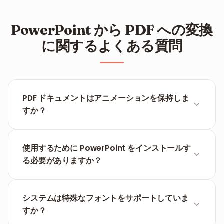
PowerPoint から PDF への変換
に関するよくある質問
PDF ドキュメントはアニメーションを保持しま
すか？
PDF 形式は静的であるため、アニメーションやトラン
ジションは動作しません。ただし、各スライドの最終
使用するために PowerPoint をインストールす
的な画像は完璧に保持されます。
る必要がありますか？
いいえ、FILPDF は完全に Web ベースで動作します。
ファイルをアップロードするだけで、残りの処理は私
システムは特殊なフォントをサポートしていま
たちが担当します。
すか？