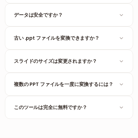
はい、当ツールは均一な表示を保証するために、スラ
イド内のすべてのフォントを PDF に埋め込もうとし
データは安全ですか？
ます。
もちろんです。1時間後にすべてのデータを削除し、
第三者と情報を共有することはありません。
古い .ppt ファイルを変換できますか？
はい、FILPDF は .ppt（PowerPoint 97-2003）と最新
の .pptx ファイルの両方を完全にサポートしていま
スライドのサイズは変更されますか？
す。
いいえ、スライドのアスペクト比（4:3 または 16:9）
は、結果の PDF ファイルで正確に維持されます。
複数の PPT ファイルを一度に変換するには？
複数の PowerPoint ファイルを同時にアップロードで
きます。システムがそれぞれを変換し、ご希望のドキ
このツールは完全に無料ですか？
ュメントをダウンロードできます。
はい、FILPDF では PowerPoint から PDF への変換を無
制限に、かつ完全に無料でご利用いただけます。