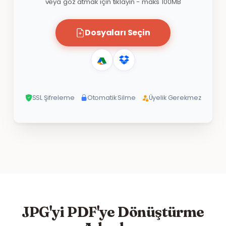
veya göz atmak için tıklayın - maks 100MB
Dosyaları Seçin
SSL Şifreleme
Otomatik Silme
Üyelik Gerekmez
JPG'yi PDF'ye Dönüştürme