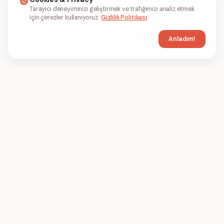
Tarayıcı deneyiminizi geliştirmek ve trafiğimizi analiz etmek
için çerezler kullanıyoruz.
Gizlilik Politikası
Anladım!
FIL
PDF
FILPDF, çevrimiçi olarak PDF dosyalarını
sıkıştırmak, birleştirmek ve dönüştürmek için
tarayıcı tabanlı bir PDF aracıdır.