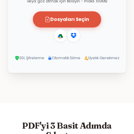
veya göz atmak için tıklayın - maks 100MB
Dosyaları Seçin
SSL Şifreleme
Otomatik Silme
Üyelik Gerekmez
PDF'yi 3 Basit Adımda