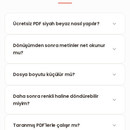
Ücretsiz PDF siyah beyaz nasıl yapılır?
Dosyayı yükleyin, dönüştür butonuna basın ve
tarayıcıda doğrudan indirin. Kayıt gerektirmeyen
Dönüşümden sonra metinler net okunur
ücretsiz bir araçtır.
mu?
Evet, metinlerin ve çizgilerin keskinliği korunur. Gri
tonlama, içeriğin okunabilirliğini sağlamak için
Dosya boyutu küçülür mü?
optimize edilmiştir.
Evet, renk bilgilerinin kaldırılması dosya ağırlığını
azaltır, böylece e-posta ile gönderim kolaylaşır.
Daha sonra renkli haline döndürebilir
miyim?
Hayır, dönüşüm kalıcıdır. Güvenlik için orijinal renkli
belgenin bir kopyasını her zaman saklamanızı
Taranmış PDF'lerle çalışır mı?