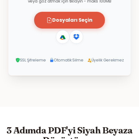
veya göz atmak için tıklayın - maks 100MB
Dosyaları Seçin
SSL Şifreleme
Otomatik Silme
Üyelik Gerekmez
3 Adımda PDF'yi Siyah Beyaza