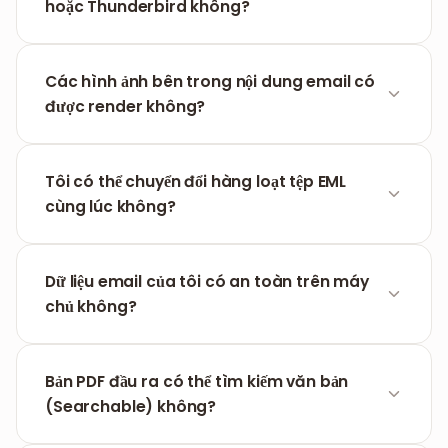
và Tiêu đề email.
hoặc Thunderbird không?
Chắc chắn. Mọi tệp định dạng .eml xuất từ Outlook,
Thunderbird hoặc Apple Mail đều được hệ thống hỗ
Các hình ảnh bên trong nội dung email có
trợ tốt.
được render không?
Hệ thống sẽ cố gắng render mọi hình ảnh nhúng
bên trong email để giữ đúng bố cục thị giác ban
Tôi có thể chuyển đổi hàng loạt tệp EML
đầu của thư.
cùng lúc không?
Có, bạn có thể tải lên nhiều tệp .eml và hệ thống sẽ
xử lý tuần tự từng email cho bạn.
Dữ liệu email của tôi có an toàn trên máy
chủ không?
An toàn tuyệt đối. Mọi tệp tin đều được mã hóa
trong khi truyền và bị xóa vĩnh viễn khỏi hệ thống
Bản PDF đầu ra có thể tìm kiếm văn bản
sau 60 phút.
(Searchable) không?