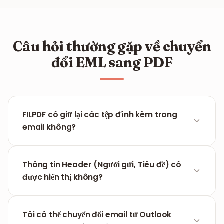
Câu hỏi thường gặp về chuyển
đổi EML sang PDF
FILPDF có giữ lại các tệp đính kèm trong
email không?
Hiện tại, công cụ tập trung vào việc chuyển đổi nội
dung văn bản và định dạng bên trong email. Các
Thông tin Header (Người gửi, Tiêu đề) có
tệp đính kèm rời sẽ cần được tải xuống riêng biệt.
được hiển thị không?
Có, bản PDF đầu ra sẽ bao gồm một phần tiêu đề
chuẩn, liệt kê rõ Người gửi, Người nhận, Ngày tháng
Tôi có thể chuyển đổi email từ Outlook