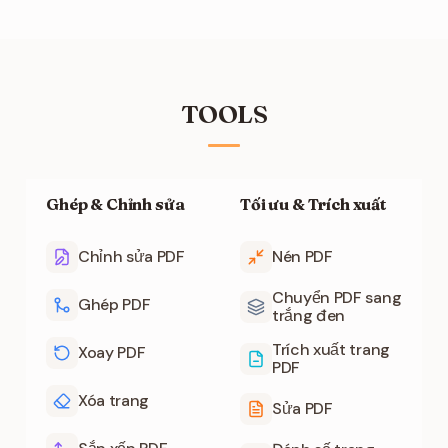
của mình mà không cần trả phí hay đăng ký tài
khoản.
TOOLS
Ghép & Chỉnh sửa
Tối ưu & Trích xuất
Chỉnh sửa PDF
Nén PDF
Chuyển PDF sang
Ghép PDF
trắng đen
Trích xuất trang
Xoay PDF
PDF
Xóa trang
Sửa PDF