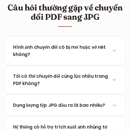
Câu hỏi thường gặp về chuyển
đổi PDF sang JPG
Hình ảnh chuyển đổi có bị mờ hoặc vỡ nét
không?
Không, FILPDF sử dụng công nghệ render chất lượng
cao để đảm bảo ảnh JPG đầu ra sắc nét nhất có
Tôi có thể chuyển đổi cùng lúc nhiều trang
thể, tương đương với tài liệu gốc.
PDF không?
Có, công cụ sẽ tự động chuyển đổi toàn bộ các
trang trong tệp PDF của bạn thành danh sách các
Dung lượng tệp JPG đầu ra là bao nhiêu?
ảnh JPG riêng lẻ.
Dung lượng phụ thuộc vào nội dung trang PDF.
Chúng tôi tối ưu hóa thuật toán nén để tạo ra ảnh
Hệ thống có hỗ trợ trích xuất ảnh nhúng từ