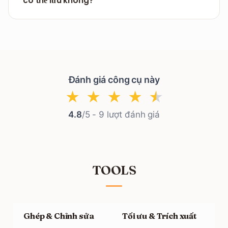
có thể lưu không?
Không, FILPDF cung cấp dịch vụ chuyển đổi từ
HTML/URL sang PDF hoàn toàn miễn phí và không
giới hạn lượt dùng.
Đánh giá công cụ này
★
★
★
★
★
4.8
/5 -
9
lượt đánh giá
TOOLS
Ghép & Chỉnh sửa
Tối ưu & Trích xuất