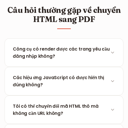
Câu hỏi thường gặp về chuyển
HTML sang PDF
Công cụ có render được các trang yêu cầu
đăng nhập không?
Do vấn đề bảo mật và riêng tư, công cụ của chúng
tôi chỉ hỗ trợ render các URL công khai hoặc mã
Các hiệu ứng JavaScript có được hiển thị
HTML thô mà bạn dán trực tiếp.
đúng không?
Có, hệ thống của chúng tôi đợi trang web tải đầy
đủ các tài nguyên CSS và JS trước khi tiến hành
Tôi có thể chuyển đổi mã HTML thô mà
xuất sang PDF để đảm bảo độ chính xác cao nhất.
không cần URL không?
Hoàn toàn có thể. Bạn chỉ cần dán đoạn mã HTML