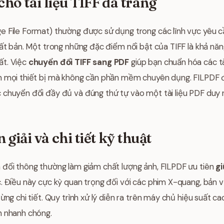
cho tài liệu TIFF đa trang
e File Format) thường được sử dụng trong các lĩnh vực yêu c
uất bản. Một trong những đặc điểm nổi bật của TIFF là khả nă
ất. Việc
chuyển đổi TIFF sang PDF
giúp bạn chuẩn hóa các tài
n mọi thiết bị mà không cần phần mềm chuyên dụng. FILPDF 
 chuyển đổi đầy đủ và đúng thứ tự vào một tài liệu PDF duy 
giải và chi tiết kỹ thuật
 đổi thông thường làm giảm chất lượng ảnh, FILPDF ưu tiên
g
. Điều này cực kỳ quan trọng đối với các phim X-quang, bản 
ừng chi tiết. Quy trình xử lý diễn ra trên máy chủ hiệu suất c
h nhanh chóng.