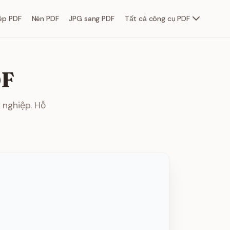
ép PDF
Nén PDF
JPG sang PDF
Tất cả công cụ PDF
DF
 nghiệp. Hỗ