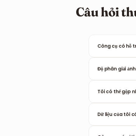
Câu hỏi t
Công cụ có hỗ t
Có, FILPDF tự động
tài liệu PDF duy n
Độ phân giải ản
Không, công cụ củ
nhất cho các bản i
Tôi có thể gộp 
Hoàn toàn được. Bạ
nhất.
Dữ liệu của tôi
Đúng vậy, mọi tệp 