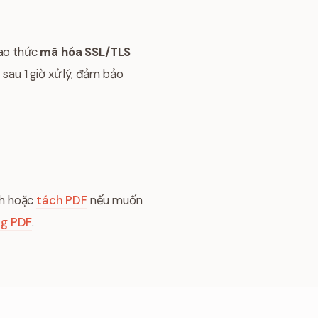
iao thức
mã hóa SSL/TLS
 sau 1 giờ xử lý, đảm bảo
nh hoặc
tách PDF
nếu muốn
g PDF
.