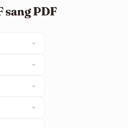
F sang PDF
F đơn lẻ vào một
t lượng sắc nét
ột tài liệu duy
 không lưu giữ bất