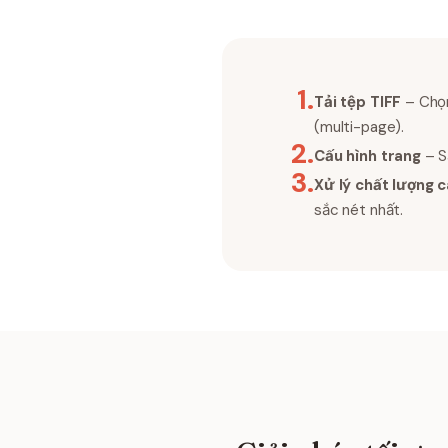
1
.
Tải tệp TIFF
– Chọn
(multi-page).
2
.
Cấu hình trang
– Sắ
3
.
Xử lý chất lượng 
sắc nét nhất.