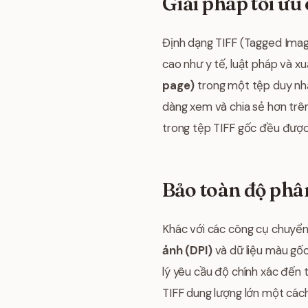
Giải pháp tối ưu 
Định dạng TIFF (Tagged Imag
cao như y tế, luật pháp và x
page)
trong một tệp duy nh
dàng xem và chia sẻ hơn trê
trong tệp TIFF gốc đều được
Bảo toàn độ phân 
Khác với các công cụ chuyển
ảnh (DPI)
và dữ liệu màu gốc
lý yêu cầu độ chính xác đến t
TIFF dung lượng lớn một các