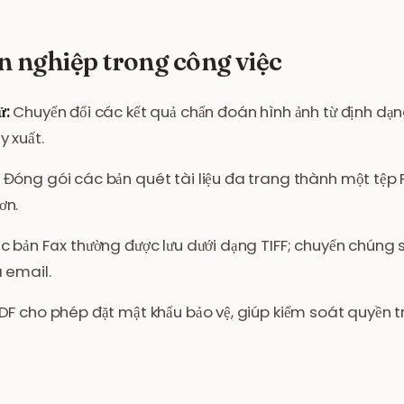
 nghiệp trong công việc
ử:
Chuyển đổi các kết quả chẩn đoán hình ảnh từ định dạng
y xuất.
Đóng gói các bản quét tài liệu đa trang thành một tệp P
ơn.
 bản Fax thường được lưu dưới dạng TIFF; chuyển chúng 
a email.
F cho phép đặt mật khẩu bảo vệ, giúp kiểm soát quyền tr